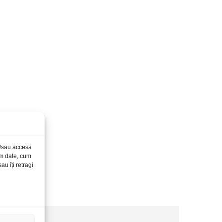
și/sau accesa
ăm date, cum
u îți retragi