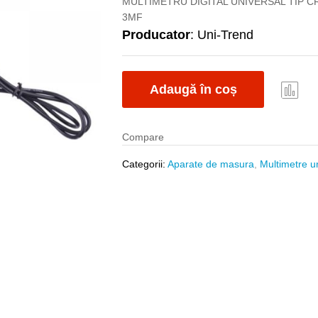
MULTIMETRU DIGITAL UNIVERSAL TIP CR
3MF
Producator
: Uni-Trend
Adaugă în coș
Com
pare
Compare
Categorii:
Aparate de masura
,
Multimetre u