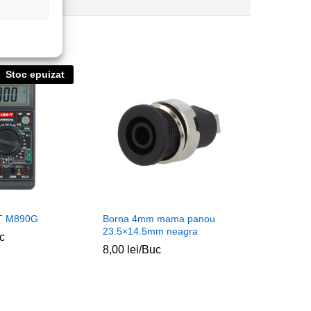
Stoc epuizat
UT M890G
Borna 4mm mama panou
23.5×14.5mm neagra
c
8,00
lei
/Buc