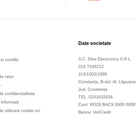
Date societate
S.C. Dina Electronics S.R.L.
și condiții
CUI 7249212
J13/1002/1995
de retur
Constanța, B-dul. Al. Lăpușne
e
Jud. Constanța
de confidentialitate
TEL. 0241632636
Informatii
Cont: RO26 BACX 0000 0008
de utilizare cookie-uri
Banca: UniCredit