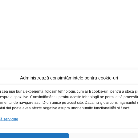
Administrează consimțămintele pentru cookie-uri
i cea mai bună experiență, folosim tehnologii, cum ar fi cookie-uri, pentru a stoca 
 despre dispozitive. Consimțământul pentru aceste tehnologii ne permite să proces
mantare: 300V rms
amentul de navigare sau ID-uri unice pe acest site. Dacă nu îți dai consimțământul sa
l dat poate avea afecte negative asupra unor anumite funcționalități și funcții.
 serviciile
Produse recomandate