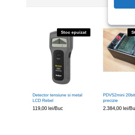
Stoc epuizat
S
Detector tensiune si metal
PDVS2mini 20bit
LCD Rebel
precizie
119,00
lei
/Buc
2.384,00
lei
/B