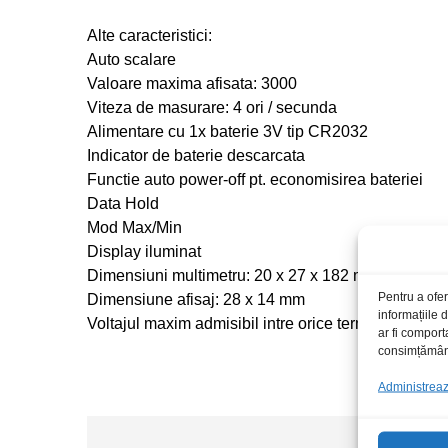
Alte caracteristici:
Auto scalare
Valoare maxima afisata: 3000
Viteza de masurare: 4 ori / secunda
Alimentare cu 1x baterie 3V tip CR2032
Indicator de baterie descarcata
Functie auto power-off pt. economisirea bateriei
Data Hold
Mod Max/Min
Display iluminat
Dimensiuni multimetru: 20 x 27 x 182 mm
Pentru a ofer
Dimensiune afisaj: 28 x 14 mm
informațiile
Voltajul maxim admisibil intre orice terminal si pa
ar fi comport
consimțământu
Administrează