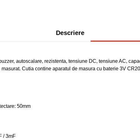
Descriere
n, buzzer, autoscalare, rezistenta, tensiune DC, tensiune AC, capa
i masurat. Cutia contine aparatul de masura cu baterie 3V CR203
etectare: 50mm
F / 3mF