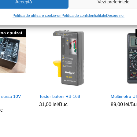
Acceptă
Vezi preferințele
Politica de utilizare cookie-uri
Politica de confidentialitate
Despre noi
toc epuizat
 sursa 10V
Tester baterii RB-168
Multimetru 
31,00
lei
/Buc
89,00
lei
/Bu
uc