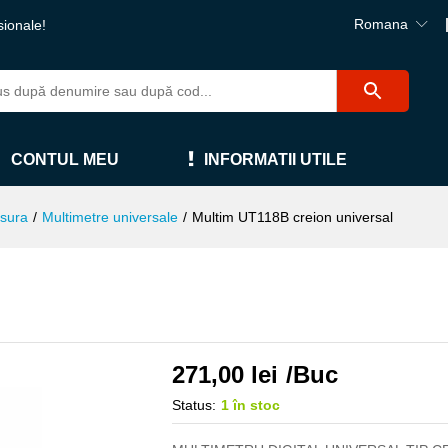
Romana
sionale!
CONTUL MEU
INFORMATII UTILE
sura
/
Multimetre universale
/
Multim UT118B creion universal
271,00
lei
/Buc
Status:
1 în stoc