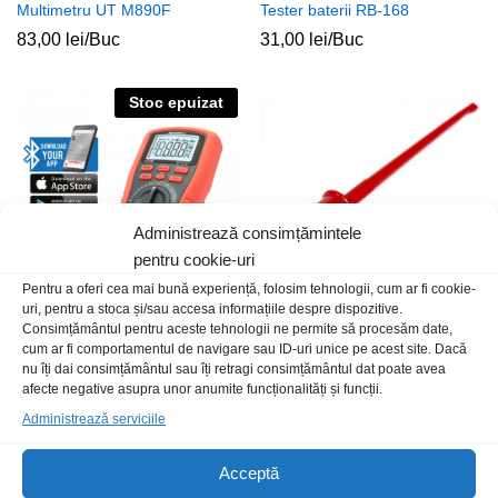
Multimetru UT M890F
Tester baterii RB-168
83,00
lei
/Buc
31,00
lei
/Buc
Stoc epuizat
Administrează consimțămintele
pentru cookie-uri
Pentru a oferi cea mai bună experiență, folosim tehnologii, cum ar fi cookie-
uri, pentru a stoca și/sau accesa informațiile despre dispozitive.
Consimțământul pentru aceste tehnologii ne permite să procesăm date,
Multim Maxwell 25521 BT
Carlig tator 139mm rosu
cum ar fi comportamentul de navigare sau ID-uri unice pe acest site. Dacă
ICC16C-R
339,00
lei
/Buc
nu îți dai consimțământul sau îți retragi consimțământul dat poate avea
20,00
lei
/Buc
afecte negative asupra unor anumite funcționalități și funcții.
Administrează serviciile
Stoc epuizat
Acceptă