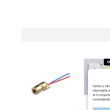
S
Pentru a ofer
informațiile
ar fi comport
consimțământu
Administrează