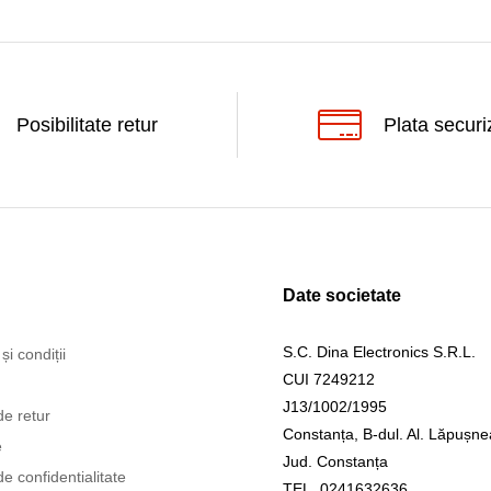
Posibilitate retur
Plata securi
Date societate
S.C. Dina Electronics S.R.L.
și condiții
CUI 7249212
J13/1002/1995
de retur
Constanța, B-dul. Al. Lăpușne
e
Jud. Constanța
de confidentialitate
TEL. 0241632636