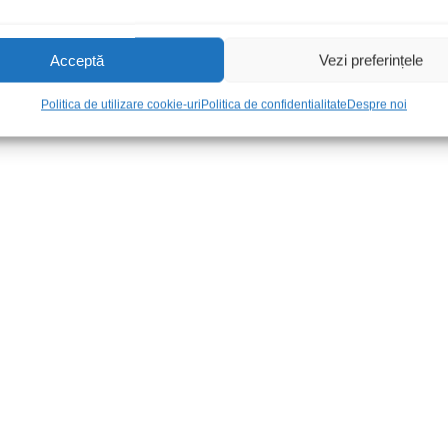
 alb rece
NTE5456 2P4M
LED530redC
12,00
lei
/Buc
2,00
lei
/Buc
Acceptă
Vezi preferințele
Politica de utilizare cookie-uri
Politica de confidentialitate
Despre noi