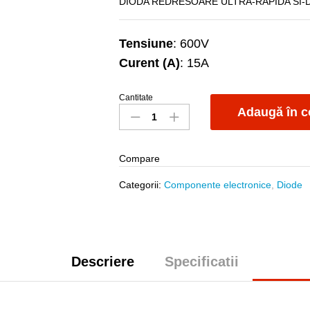
DIODA REDRESOARE ULTRA-RAPIDA SI-D
Tensiune
: 600V
Curent (A)
: 15A
Cantitate
MUR1560G
Adaugă în c
quantity
Compare
Categorii:
Componente electronice
,
Diode
Descriere
Specificatii