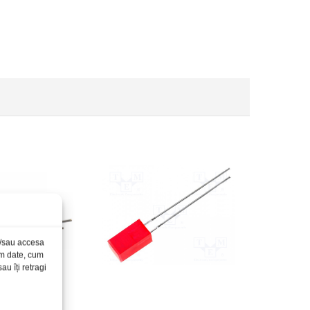
și/sau accesa
ăm date, cum
u îți retragi