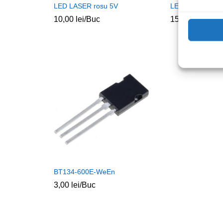
LED LASER rosu 5V
LED 20W 230Vac
10,00
lei
/Buc
15,00
lei
/Buc
BT134-600E-WeEn
3,00
lei
/Buc