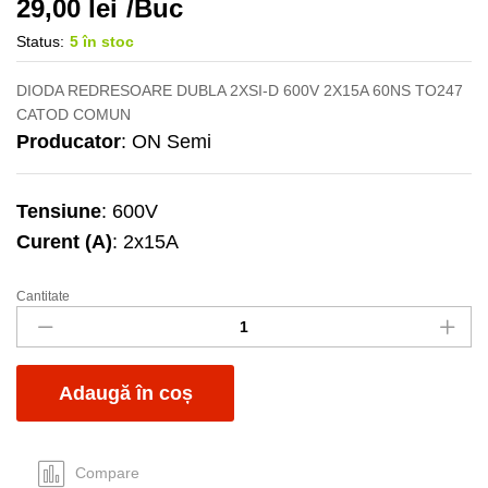
29,00
lei
/Buc
Status:
5 în stoc
DIODA REDRESOARE DUBLA 2XSI-D 600V 2X15A 60NS TO247
CATOD COMUN
Producator
: ON Semi
Tensiune
: 600V
Curent (A)
: 2x15A
Cantitate
MUR3060WTG-
ON
CC
quantity
Adaugă în coș
Compare