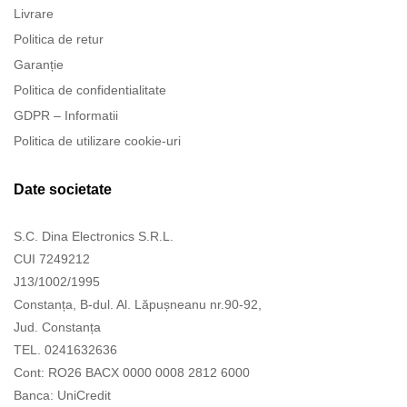
Livrare
Politica de retur
Garanție
Politica de confidentialitate
GDPR – Informatii
Politica de utilizare cookie-uri
Date societate
S.C. Dina Electronics S.R.L.
CUI 7249212
J13/1002/1995
Constanța, B-dul. Al. Lăpușneanu nr.90-92,
Jud. Constanța
TEL. 0241632636
Cont: RO26 BACX 0000 0008 2812 6000
Banca: UniCredit