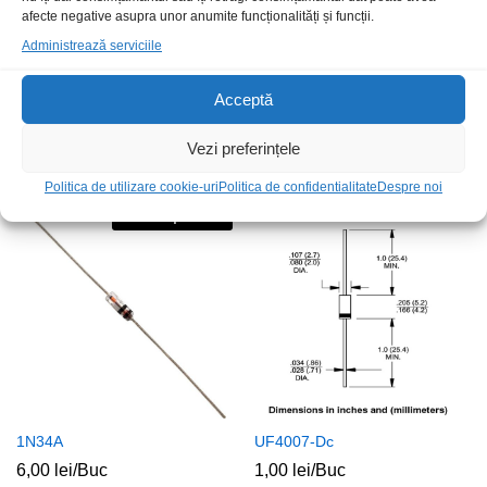
afecte negative asupra unor anumite funcționalități și funcții.
Administrează serviciile
Acceptă
Dioda 70A 1000V N Lamina
Dz 1.3W 8V2
Vezi preferințele
79,00
lei
/Buc
1,00
lei
/Buc
Politica de utilizare cookie-uri
Politica de confidentialitate
Despre noi
Stoc epuizat
1N34A
UF4007-Dc
6,00
lei
/Buc
1,00
lei
/Buc