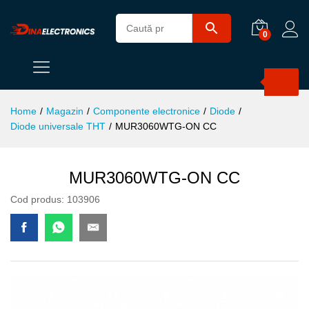
0
Products
search
Home
/
Magazin
/
Componente electronice
/
Diode
/
Diode universale THT
/
MUR3060WTG-ON CC
MUR3060WTG-ON CC
Cod produs:
103906