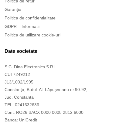
Politica de retur
Garanție
Politica de confidentialitate
GDPR – Informatii
Politica de utilizare cookie-uri
Date societate
S.C. Dina Electronics S.R.L.
CUI 7249212
J13/1002/1995
Constanța, B-dul. Al. Lăpușneanu nr.90-92,
Jud. Constanța
TEL. 0241632636
Cont: RO26 BACX 0000 0008 2812 6000
Banca: UniCredit