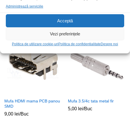
Administrează serviciile
Mufa HDMI mama 90grd PCB
Papuc 6.3mm mama 1-
SMD
1.5mmp clema neizolat
Acceptă
12,00
lei
/Buc
0,50
lei
/Buc
Vezi preferințele
Stoc epuizat
Stoc epuizat
Politica de utilizare cookie-uri
Politica de confidentialitate
Despre noi
Mufa HDMI mama PCB panou
Mufa 3.5/4c tata metal fir
SMD
5,00
lei
/Buc
9,00
lei
/Buc