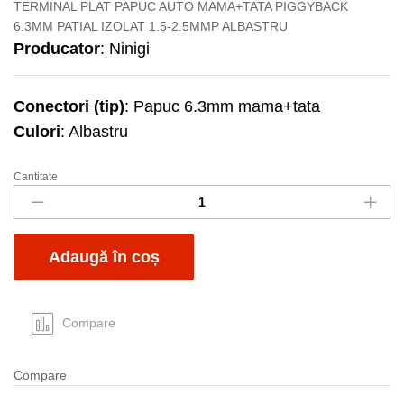
TERMINAL PLAT PAPUC AUTO MAMA+TATA PIGGYBACK
6.3MM PATIAL IZOLAT 1.5-2.5MMP ALBASTRU
Producator
: Ninigi
Conectori (tip)
: Papuc 6.3mm mama+tata
Culori
: Albastru
Cantitate
Papuc
6.3mm
m+t
albastru
Adaugă în coș
partial
izolat
quantity
Compare
Compare