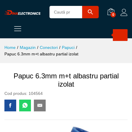
0
Products
search
Home
/
Magazin
/
Conectori
/
Papuci
/
Papuc 6.3mm m+t albastru partial izolat
Papuc 6.3mm m+t albastru partial
izolat
Cod produs:
104564