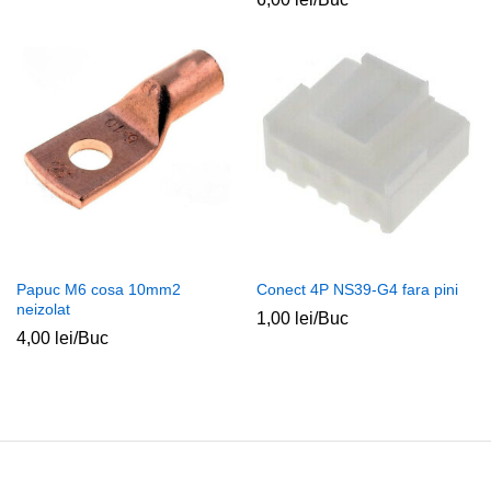
Papuc M6 cosa 10mm2
Conect 4P NS39-G4 fara pini
neizolat
1,00
lei
/Buc
4,00
lei
/Buc