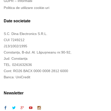
GDPR – Informatii
Politica de utilizare cookie-uri
Date societate
S.C. Dina Electronics S.R.L.
CUI 7249212
J13/1002/1995
Constanța, B-dul. Al. Lăpușneanu nr.90-92,
Jud. Constanța
TEL. 0241632636
Cont: RO26 BACX 0000 0008 2812 6000
Banca: UniCredit
Newsletter