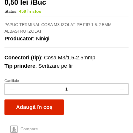
0,50
lei
/Buc
Status:
459 în stoc
PAPUC TERMINAL COSA M3 IZOLAT PE FIR 1.5-2.5MM
ALBASTRU IZOLAT
Producator
: Ninigi
Conectori (tip)
: Cosa M3/1.5-2.5mmp
Tip prindere
: Sertizare pe fir
Cantitate
Papuc
M3
cosa
albastru
Adaugă în coș
izolat
quantity
Compare