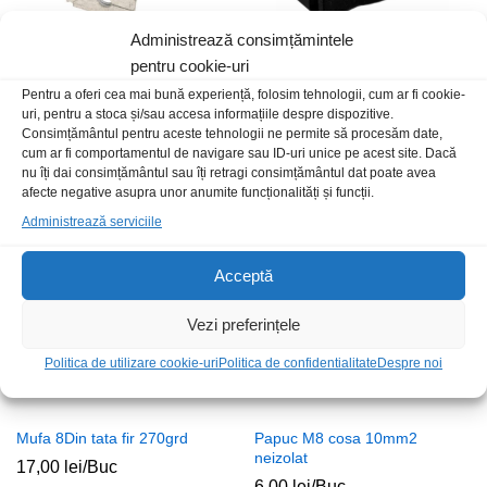
Administrează consimțămintele
pentru cookie-uri
Pentru a oferi cea mai bună experiență, folosim tehnologii, cum ar fi cookie-
Papuc 6.3mm m+t galben
Adaptor stecher US/Jpn/Chn
uri, pentru a stoca și/sau accesa informațiile despre dispozitive.
partial izolat
fara impamantare negru
Consimțământul pentru aceste tehnologii ne permite să procesăm date,
1,00
lei
/Buc
3,00
lei
/Buc
cum ar fi comportamentul de navigare sau ID-uri unice pe acest site. Dacă
nu îți dai consimțământul sau îți retragi consimțământul dat poate avea
afecte negative asupra unor anumite funcționalități și funcții.
Stoc epuizat
Administrează serviciile
Acceptă
Vezi preferințele
Politica de utilizare cookie-uri
Politica de confidentialitate
Despre noi
Mufa 8Din tata fir 270grd
Papuc M8 cosa 10mm2
neizolat
17,00
lei
/Buc
6,00
lei
/Buc