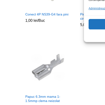
Administrează
Conect 4P NS39-G4 fara pini
Pin Harting 093
circular
1,00
lei
/Buc
5,00
lei
/Buc
Papuc 6.3mm mama 1-
1.5mmp clema neizolat