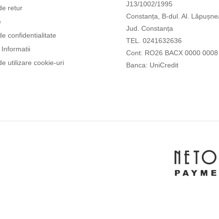
J13/1002/1995
de retur
Constanța, B-dul. Al. Lăpușne
e
Jud. Constanța
de confidentialitate
TEL. 0241632636
Informatii
Cont: RO26 BACX 0000 0008
de utilizare cookie-uri
Banca: UniCredit