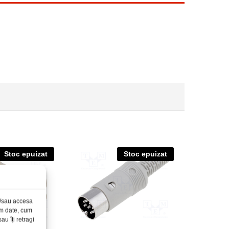
Stoc epuizat
Stoc epuizat
și/sau accesa
ăm date, cum
u îți retragi