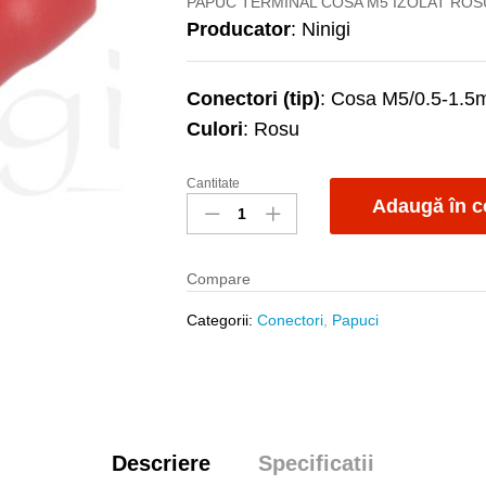
PAPUC TERMINAL COSA M5 IZOLAT ROSU
Producator
: Ninigi
Conectori (tip)
: Cosa M5/0.5-1.
Culori
: Rosu
Cantitate
Papuc
Adaugă în c
M5
cosa
rosu
Compare
izolat
quantity
Categorii:
Conectori
,
Papuci
Descriere
Specificatii