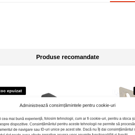
Produse recomandate
toc epuizat
Administrează consimțămintele pentru cookie-uri
i cea mai bună experiență, folosim tehnologii, cum ar fi cookie-uri, pentru a stoca 
 despre dispozitive. Consimțământul pentru aceste tehnologii ne permite să proces
amentul de navigare sau ID-uri unice pe acest site. Dacă nu îți dai consimțământul sa
l dat poate avea afecte negative asupra unor anumite funcționalități și funcții.