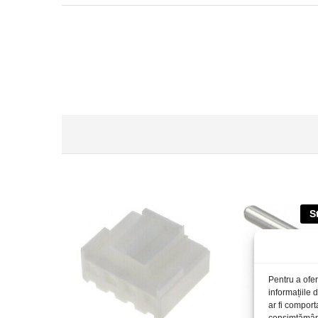
S
Pentru a ofer
informațiile
ar fi comport
consimțământu