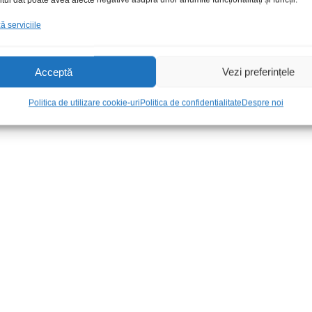
 serviciile
30006104 tata
Crocodil surub medii negru
Mufa HDMI 
SMD
2,00
lei
/Buc
Acceptă
Vezi preferințele
9,00
lei
/Buc
Politica de utilizare cookie-uri
Politica de confidentialitate
Despre noi