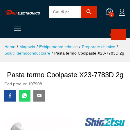
0
Products
search
Home
/
Magazin
/
Echipamente tehnice
/
Preparate chimice
/
Solutii termoconductoare
/
Pasta termo Coolpaste X23-7783D 2g
Pasta termo Coolpaste X23-7783D 2g
Cod produs:
107908