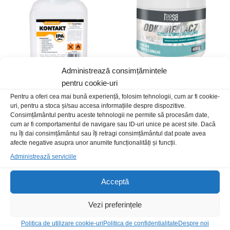
Administrează consimțămintele
pentru cookie-uri
Izopropanol 500ml IPA plus
Detartrant Teesa 400g
Pentru a oferi cea mai bună experiență, folosim tehnologii, cum ar fi cookie-
19,00
lei
/Buc
13,00
lei
/Buc
uri, pentru a stoca și/sau accesa informațiile despre dispozitive.
Consimțământul pentru aceste tehnologii ne permite să procesăm date,
cum ar fi comportamentul de navigare sau ID-uri unice pe acest site. Dacă
Stoc epuizat
nu îți dai consimțământul sau îți retragi consimțământul dat poate avea
afecte negative asupra unor anumite funcționalități și funcții.
Administrează serviciile
Acceptă
Vezi preferințele
Politica de utilizare cookie-uri
Politica de confidentialitate
Despre noi