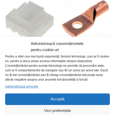
Administrează consimțămintele
pentru cookie-uri
Conect 4P NS39-G4 fara pini
Papuc M6 cosa 10mm2
Pentru a oferi cea mai bună experiență, folosim tehnologii, cum ar fi cookie-
neizolat
uri, pentru a stoca și/sau accesa informațiile despre dispozitive.
1,00
lei
/Buc
Consimțământul pentru aceste tehnologii ne permite să procesăm date,
4,00
lei
/Buc
cum ar fi comportamentul de navigare sau ID-uri unice pe acest site. Dacă
nu îți dai consimțământul sau îți retragi consimțământul dat poate avea
afecte negative asupra unor anumite funcționalități și funcții.
Stoc epuizat
Stoc epuizat
Administrează serviciile
Acceptă
Vezi preferințele