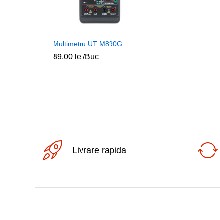
Multimetru UT M890G
89,00
lei
/Buc
Livrare rapida