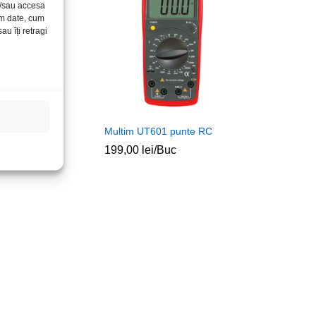
și/sau accesa
ăm date, cum
u îți retragi
 UT682D fara
Multim UT601 punte RC
199,00
lei
/Buc
uc