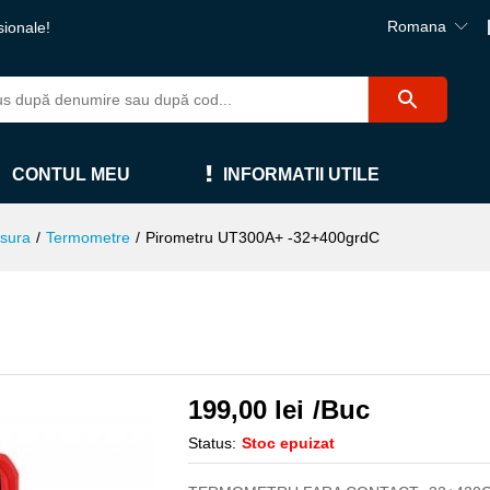
Romana
sionale!
CONTUL MEU
INFORMATII UTILE
sura
/
Termometre
/
Pirometru UT300A+ -32+400grdC
199,00
lei
/Buc
Status:
Stoc epuizat