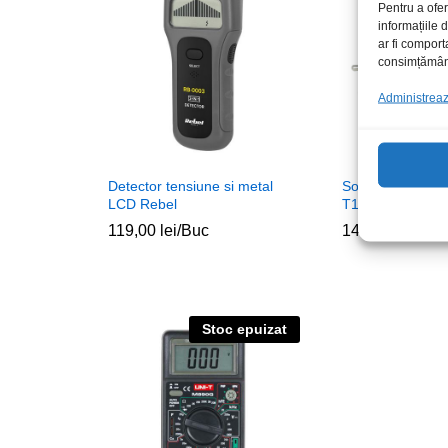
Pentru a ofer
informațiile
ar fi comport
consimțământu
Administrează
Detector tensiune si metal
Sonda temperatu
LCD Rebel
T10K 1.0m -40
119,00
lei
/Buc
14,00
lei
/Buc
Stoc epuizat