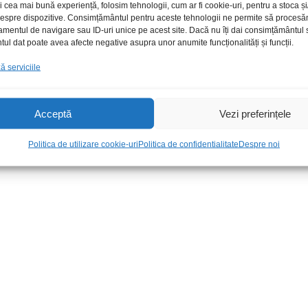
i cea mai bună experiență, folosim tehnologii, cum ar fi cookie-uri, pentru a stoca 
 despre dispozitive. Consimțământul pentru aceste tehnologii ne permite să proces
amentul de navigare sau ID-uri unice pe acest site. Dacă nu îți dai consimțământul sa
l dat poate avea afecte negative asupra unor anumite funcționalități și funcții.
 serviciile
Acceptă
Vezi preferințele
ra tip UT-
Multimetru UT15C tester
Tester cablu
-260GR
tensiune
contact
Politica de utilizare cookie-uri
Politica de confidentialitate
Despre noi
219,00
lei
/Buc
159,00
lei
/B