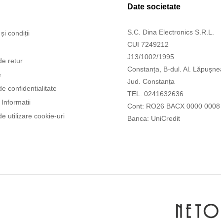
Date societate
S.C. Dina Electronics S.R.L.
și condiții
CUI 7249212
J13/1002/1995
de retur
Constanța, B-dul. Al. Lăpușne
e
Jud. Constanța
de confidentialitate
TEL. 0241632636
Informatii
Cont: RO26 BACX 0000 0008
de utilizare cookie-uri
Banca: UniCredit