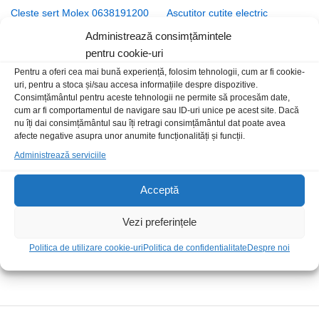
Cleste sert Molex 0638191200
Ascutitor cutite electric
1.799,00
lei
/Buc
71,00
lei
/Buc
Administrează consimțămintele
pentru cookie-uri
Stoc epuizat
Pentru a oferi cea mai bună experiență, folosim tehnologii, cum ar fi cookie-
uri, pentru a stoca și/sau accesa informațiile despre dispozitive.
Consimțământul pentru aceste tehnologii ne permite să procesăm date,
cum ar fi comportamentul de navigare sau ID-uri unice pe acest site. Dacă
nu îți dai consimțământul sau îți retragi consimțământul dat poate avea
afecte negative asupra unor anumite funcționalități și funcții.
Administrează serviciile
Acceptă
Burghiu 0.5mm HSS 135grd
Surubelnita soft T10x100mm
Vezi preferințele
2,00
lei
/Buc
27,00
lei
/Buc
Politica de utilizare cookie-uri
Politica de confidentialitate
Despre noi