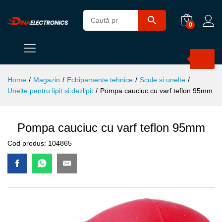
0
Products
search
Home
/
Magazin
/
Echipamente tehnice
/
Scule si unelte
/
Unelte pentru lipit si dezlipit
/
Pompa cauciuc cu varf teflon 95mm
Pompa cauciuc cu varf teflon 95mm
Cod produs:
104865