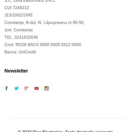
S.C. Dina Electronics S.R.L.
CUI 7249212
J13/1002/1995
Constanța, B-dul. Al. Lăpușneanu nr.90-92,
Jud. Constanța
TEL. 0241632636
Cont: RO26 BACX 0000 0008 2812 6000
Banca: UniCredit
Newsletter