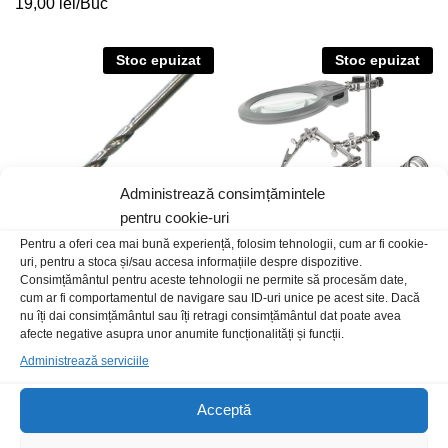
19,00
lei
/Buc
Stoc epuizat
Stoc epuizat
Administrează consimțămintele
pentru cookie-uri
Pentru a oferi cea mai bună experiență, folosim tehnologii, cum ar fi cookie-
uri, pentru a stoca și/sau accesa informațiile despre dispozitive.
Burghiu 0.5mm HSS 135grd
Suport ciocan de lipit cu
Consimțământul pentru aceste tehnologii ne permite să procesăm date,
lupa+cleme
2,00
lei
/Buc
cum ar fi comportamentul de navigare sau ID-uri unice pe acest site. Dacă
109,00
lei
/Buc
nu îți dai consimțământul sau îți retragi consimțământul dat poate avea
afecte negative asupra unor anumite funcționalități și funcții.
Administrează serviciile
Stoc epuizat
Acceptă