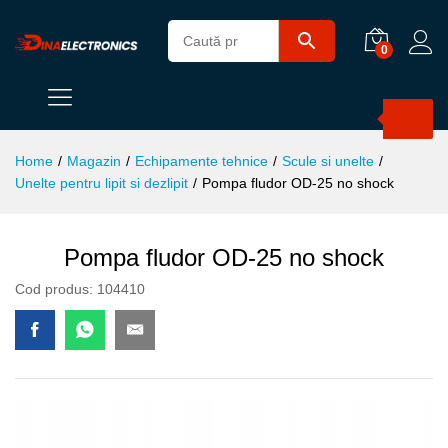
0
Products
search
Home
/
Magazin
/
Echipamente tehnice
/
Scule si unelte
/
Unelte pentru lipit si dezlipit
/
Pompa fludor OD-25 no shock
Pompa fludor OD-25 no shock
Cod produs:
104410