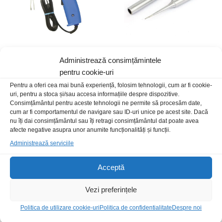
Administrează consimțămintele
Pistol lipit 125W
Varf ciocan Gordak conic drept
0.2mm
pentru cookie-uri
220,00
lei
/Buc
25,00
lei
/Buc
Pentru a oferi cea mai bună experiență, folosim tehnologii, cum ar fi cookie-
uri, pentru a stoca și/sau accesa informațiile despre dispozitive.
Consimțământul pentru aceste tehnologii ne permite să procesăm date,
cum ar fi comportamentul de navigare sau ID-uri unice pe acest site. Dacă
nu îți dai consimțământul sau îți retragi consimțământul dat poate avea
afecte negative asupra unor anumite funcționalități și funcții.
Administrează serviciile
Acceptă
Vezi preferințele
Politica de utilizare cookie-uri
Politica de confidentialitate
Despre noi
Statie lipit 9830B
Varf ciocan ZD-409 15mm