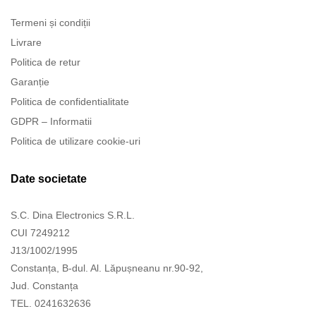
Termeni și condiții
Livrare
Politica de retur
Garanție
Politica de confidentialitate
GDPR – Informatii
Politica de utilizare cookie-uri
Date societate
S.C. Dina Electronics S.R.L.
CUI 7249212
J13/1002/1995
Constanța, B-dul. Al. Lăpușneanu nr.90-92,
Jud. Constanța
TEL. 0241632636