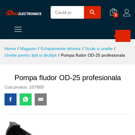
0
Products
search
Home
/
Magazin
/
Echipamente tehnice
/
Scule si unelte
/
Unelte pentru lipit si dezlipit
/
Pompa fludor OD-25 profesionala
Pompa fludor OD-25 profesionala
Cod produs:
107809