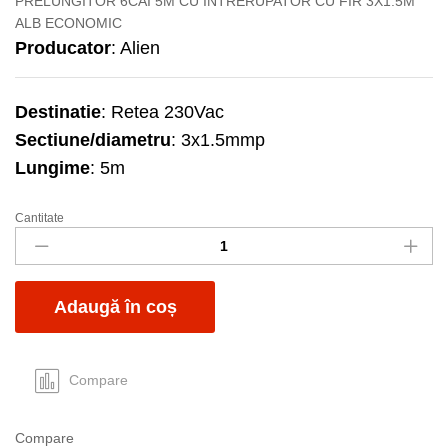
PRELUNGITOR 6CAI 5M CU INTRERUPATOR CU FIR 3X1.5M
ALB ECONOMIC
Producator
: Alien
Destinatie
: Retea 230Vac
Sectiune/diametru
: 3x1.5mmp
Lungime
: 5m
Cantitate
Prelungitor
6c
5m
alb+intrerupator
Adaugă în coș
3x1.5mm
eco
quantity
Compare
Compare