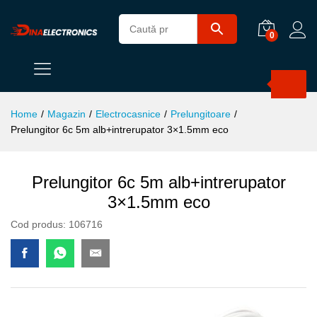
0
Products
search
Home
/
Magazin
/
Electrocasnice
/
Prelungitoare
/
Prelungitor 6c 5m alb+intrerupator 3×1.5mm eco
Prelungitor 6c 5m alb+intrerupator
3×1.5mm eco
Cod produs:
106716