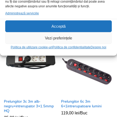
nu îți dai consimțământul sau îți retragi consimțământul dat poate avea
afecte negative asupra unor anumite funcționalități și funcții.
Administrează serviciile
Rasnita cafea Q156320
Prelungitor 10c 5m 2xUSB
alb+intrerupator 3×2.5mmp
Acceptă
490,00
lei
/Buc
85,00
lei
/Buc
Vezi preferințele
Stoc epuizat
Stoc epuizat
Politica de utilizare cookie-uri
Politica de confidentialitate
Despre noi
Prelungitor 3c 3m alb-
Prelungitor 6c 3m
negru+intrerupator 3×1.5mmp
6+1intrerupatoare lumini
HQ
119,00
lei
/Buc