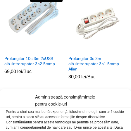
Prelungitor 10c 3m 2xUSB
Prelungitor 3c 3m
alb+intrerupator 3×2.5mmp
alb+intrerupator 3×1.5mmp
Alien
69,00
lei
/Buc
30,00
lei
/Buc
Stoc epuizat
Administrează consimțămintele
pentru cookie-uri
Pentru a oferi cea mai bună experiență, folosim tehnologii, cum ar fi cookie-
uri, pentru a stoca și/sau accesa informațiile despre dispozitive.
Consimțământul pentru aceste tehnologii ne permite să procesăm date,
cum ar fi comportamentul de navigare sau ID-uri unice pe acest site. Dacă