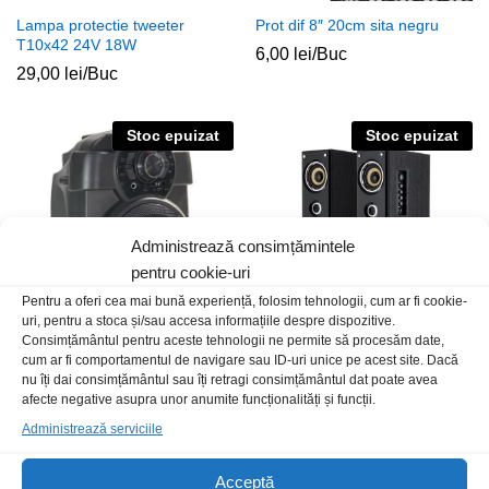
Lampa protectie tweeter
Prot dif 8″ 20cm sita negru
T10x42 24V 18W
6,00
lei
/Buc
29,00
lei
/Buc
Stoc epuizat
Stoc epuizat
Administrează consimțămintele
pentru cookie-uri
Pentru a oferi cea mai bună experiență, folosim tehnologii, cum ar fi cookie-
uri, pentru a stoca și/sau accesa informațiile despre dispozitive.
Consimțământul pentru aceste tehnologii ne permite să procesăm date,
cum ar fi comportamentul de navigare sau ID-uri unice pe acest site. Dacă
Boxa portabila Party-Handy18
Boxe Intex IT11500 negre
nu îți dai consimțământul sau îți retragi consimțământul dat poate avea
activa
499,00
lei
/Set
afecte negative asupra unor anumite funcționalități și funcții.
189,00
lei
/Buc
Administrează serviciile
Stoc epuizat
Acceptă