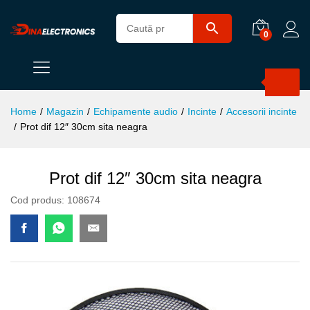
0
Products
search
Home
/
Magazin
/
Echipamente audio
/
Incinte
/
Accesorii incinte
/
Prot dif 12″ 30cm sita neagra
Prot dif 12″ 30cm sita neagra
Cod produs:
108674