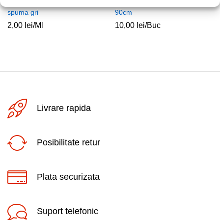
Banda etansare 30x3mm
Tub termorezistent 12mm
spuma gri
90cm
2,00
lei
/Ml
10,00
lei
/Buc
Livrare rapida
Posibilitate retur
Plata securizata
Suport telefonic