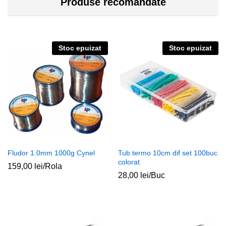
Produse recomandate
Stoc epuizat
Stoc epuizat
Fludor 1.0mm 1000g Cynel
Tub termo 10cm dif set 100buc
colorat
159,00
lei
/Rola
28,00
lei
/Buc