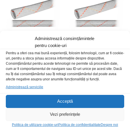
Administrează consimțămintele
pentru cookie-uri
Tub termorezistent 5mm 90cm
Tub termorezistent 6mm 90cm
Pentru a oferi cea mai bună experiență, folosim tehnologii, cum ar fi cookie-
5,00
lei
/Buc
5,00
lei
/Buc
uri, pentru a stoca și/sau accesa informațiile despre dispozitive.
Consimțământul pentru aceste tehnologii ne permite să procesăm date,
cum ar fi comportamentul de navigare sau ID-uri unice pe acest site. Dacă
Stoc epuizat
nu îți dai consimțământul sau îți retragi consimțământul dat poate avea
afecte negative asupra unor anumite funcționalități și funcții.
Administrează serviciile
Acceptă
Vezi preferințele
Politica de utilizare cookie-uri
Politica de confidentialitate
Despre noi