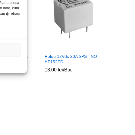
și/sau accesa
ăm date, cum
u îți retragi
10A RM50-3011-
Releu 12Vdc 20A SPST-NO
HF152FD
c
13,00
lei
/Buc