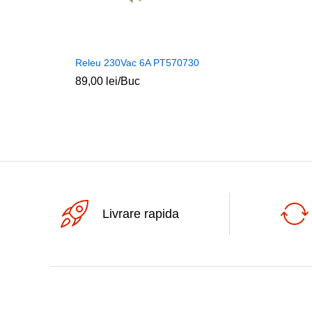
Releu 230Vac 6A PT570730
89,00
lei
/Buc
Livrare rapida