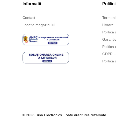
Informatii
Politici
Contact
Termeni 
Locatia magazinului
Livrare
Politica 
Garanți
Politica 
GDPR – 
Politica 
© 2023 Dina Electronics. Toate drepturile rezervate.