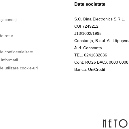
Date societate
S.C. Dina Electronics S.R.L.
și condiții
CUI 7249212
J13/1002/1995
de retur
Constanța, B-dul. Al. Lăpușne
e
Jud. Constanța
de confidentialitate
TEL. 0241632636
Informatii
Cont: RO26 BACX 0000 0008
de utilizare cookie-uri
Banca: UniCredit