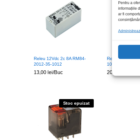
Pentru a ofer
informațiile
ar fi comport
consimțământu
Administrează
Releu 12Vdc 2c 8A RM84-
Releu timp 0s-1
2012-35-1012
10A/250Vac intar
13,00
lei
/Buc
20,00
lei
/Buc
Stoc epuizat