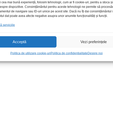
i cea mai bună experiență, folosim tehnologii, cum ar fi cookie-uri, pentru a stoca 
 despre dispozitive. Consimțământul pentru aceste tehnologii ne permite să proces
amentul de navigare sau ID-uri unice pe acest site. Dacă nu îți dai consimțământul sa
l dat poate avea afecte negative asupra unor anumite funcționalități și funcții.
 serviciile
Acceptă
Vezi preferințele
0s 12Vdc
Soclu releu 8p 14FF-2Z-C2
Releu 3Vdc 
ziere
DPDT DIN mic
85-1003
Politica de utilizare cookie-uri
Politica de confidentialitate
Despre noi
20,00
lei
/Buc
20,00
lei
/Bu