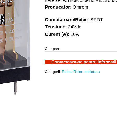
RELEU ELECTROMAGNETIC MINIATURA 2
Producator
: Omrom
Comutatoare/Relee
: SPDT
Tensiune
: 24Vdc
Curent (A)
: 10A
Compare
Contacteaza-ne pentru informatii
Categorii:
Relee
,
Relee miniatura