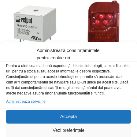
Administrează consimțămintele
pentru cookie-uri
Releu 3Vdc 10A RM50-3011-
Telecomanda kit receptor 4c
Pentru a oferi cea mai bună experiență, folosim tehnologii, cum ar fi cookie-
85-1003
uri, pentru a stoca și/sau accesa informațiile despre dispozitive.
22,00
lei
/Buc
Consimțământul pentru aceste tehnologii ne permite să procesăm date,
20,00
lei
/Buc
cum ar fi comportamentul de navigare sau ID-uri unice pe acest site. Dacă
nu îți dai consimțământul sau îți retragi consimțământul dat poate avea
afecte negative asupra unor anumite funcționalități și funcții.
Administrează serviciile
Acceptă
Vezi preferințele