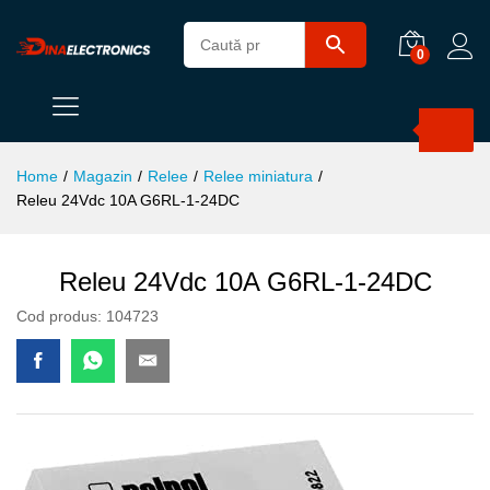
0
Products
search
Home
/
Magazin
/
Relee
/
Relee miniatura
/
Releu 24Vdc 10A G6RL-1-24DC
Releu 24Vdc 10A G6RL-1-24DC
Cod produs:
104723