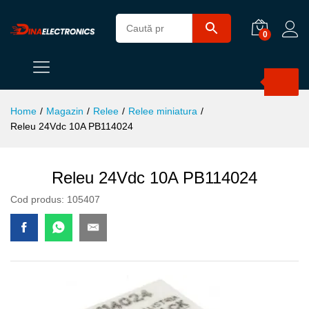
0
Products
search
Home
/
Magazin
/
Relee
/
Relee miniatura
/
Releu 24Vdc 10A PB114024
Releu 24Vdc 10A PB114024
Cod produs:
105407