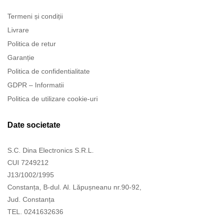
Termeni și condiții
Livrare
Politica de retur
Garanție
Politica de confidentialitate
GDPR – Informatii
Politica de utilizare cookie-uri
Date societate
S.C. Dina Electronics S.R.L.
CUI 7249212
J13/1002/1995
Constanța, B-dul. Al. Lăpușneanu nr.90-92,
Jud. Constanța
TEL. 0241632636