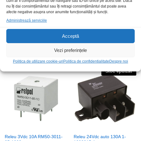
cum ar fi comportamentul de navigare sau ID-uri unice pe acest site. Dacă
nu îți dai consimțământul sau îți retragi consimțământul dat poate avea
afecte negative asupra unor anumite funcționalități și funcții.
Administrează serviciile
Acceptă
Releu 12Vdc auto 25A FRC7C-
Releu 12Vdc auto 30A V23084-
S-DC12V
C2002-A303
Vezi preferințele
15,00
lei
/Buc
90,00
lei
/Buc
Politica de utilizare cookie-uri
Politica de confidentialitate
Despre noi
Stoc epuizat
Releu 3Vdc 10A RM50-3011-
Releu 24Vdc auto 130A 1-