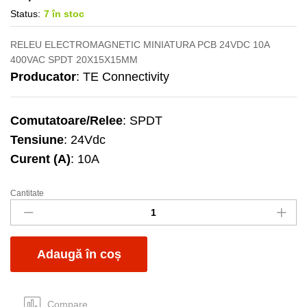
Status:
7 în stoc
RELEU ELECTROMAGNETIC MINIATURA PCB 24VDC 10A
400VAC SPDT 20X15X15MM
Producator
: TE Connectivity
Comutatoare/Relee
: SPDT
Tensiune
: 24Vdc
Curent (A)
: 10A
Cantitate
Releu
24Vdc
10A
PB114024
Adaugă în coș
quantity
Compare