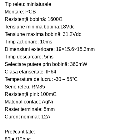
Tip releu: miniaturale
Montare: PCB
Rezistență bobină: 1600Ω
Tensiune minima bobină:18Vdc
Tensiune maxima bobină: 31.2Vdc
Timp acționare: 10ms
Dimensiuni exterioare: 19×15.6×15.3mm
Timp descărcare: 5ms
Selectare putere prin bobină: 360mW
Clasă etanșeitate: IP64
Temperatura de lucru: -30 – 55°C
Serie releu: RM85
Rezistență pini: 100mΩ
Material contact: AgNi
Raster terminale: 5mm
Curent nominal: 12A
Pret/cantitate:
80lei/10buc