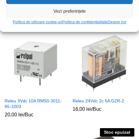
Soclu releu 8p 10A DPDT DIN
Releu 24Vdc 2c 1A RSM822-
95.05.0SMA
6112-85-S024
Vezi preferințele
40,00
lei
/Buc
19,00
lei
/Buc
Politica de utilizare cookie-uri
Politica de confidentialitate
Despre noi
Releu 3Vdc 10A RM50-3011-
Releu 24Vdc 2c 5A G2R-2
85-1003
16,00
lei
/Buc
20,00
lei
/Buc
Stoc epuizat