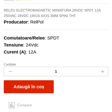
RELEU ELECTROMAGNETIC MINIATURA 24VDC SPDT 12A
250VAC 28VDC 19X15.6X15.3MM 5PINI THT
Producator
: RelPol
Comutatoare/Relee
: SPDT
Tensiune
: 24Vdc
Curent (A)
: 12A
Cantitate
Releu
24Vdc
12A
RM50N-
Adaugă în coș
3011-
85-
1024
quantity
Compare