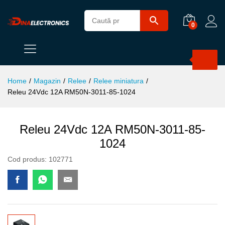
0
Products
search
Home
/
Magazin
/
Relee
/
Relee miniatura
/
Releu 24Vdc 12A RM50N-3011-85-1024
Releu 24Vdc 12A RM50N-3011-85-
1024
Cod produs:
102771