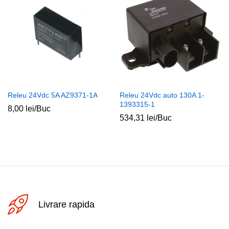
Releu 24Vdc 5A AZ9371-1A
Releu 24Vdc auto 130A 1-
1393315-1
8,00
lei
/Buc
534,31
lei
/Buc
Livrare rapida