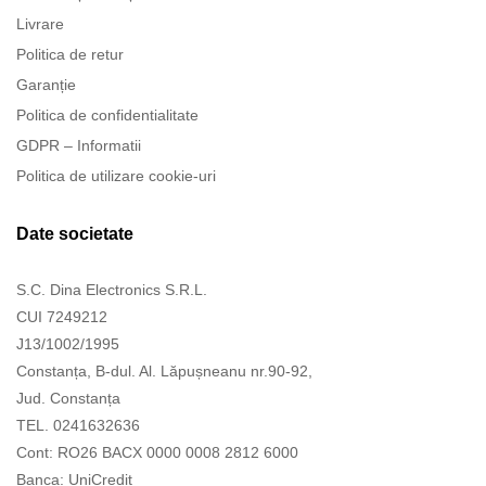
Livrare
Politica de retur
Garanție
Politica de confidentialitate
GDPR – Informatii
Politica de utilizare cookie-uri
Date societate
S.C. Dina Electronics S.R.L.
CUI 7249212
J13/1002/1995
Constanța, B-dul. Al. Lăpușneanu nr.90-92,
Jud. Constanța
TEL. 0241632636
Cont: RO26 BACX 0000 0008 2812 6000
Banca: UniCredit