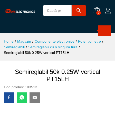
0
Products
search
Home
/
Magazin
/
Componente electronice
/
Potentiometre
/
Semireglabili
/
Semireglabili cu o singura tura
/
Semireglabil 50k 0.25W vertical PT15LH
Semireglabil 50k 0.25W vertical
PT15LH
Cod produs:
103513