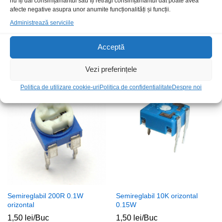
nu îți dai consimțământul sau îți retragi consimțământul dat poate avea
afecte negative asupra unor anumite funcționalități și funcții.
Administrează serviciile
Semireglabil 10K vertical
Semireglabil 50K oriz 0.25W
Acceptă
0.25W
14x14x6mm
3,00
lei
/Buc
4,00
lei
/Buc
Vezi preferințele
Politica de utilizare cookie-uri
Politica de confidentialitate
Despre noi
Stoc epuizat
Semireglabil 200R 0.1W
Semireglabil 10K orizontal
orizontal
0.15W
1,50
lei
/Buc
1,50
lei
/Buc