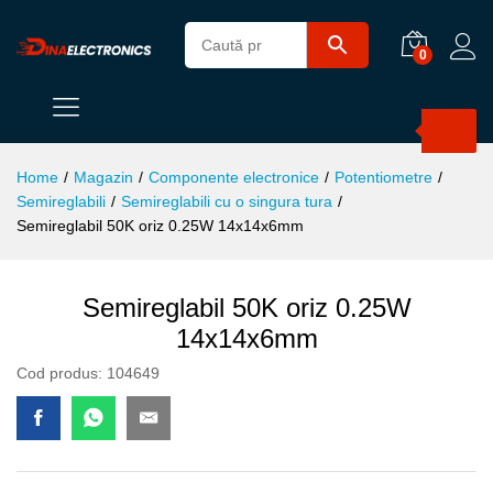
0
Products
search
Home
/
Magazin
/
Componente electronice
/
Potentiometre
/
Semireglabili
/
Semireglabili cu o singura tura
/
Semireglabil 50K oriz 0.25W 14x14x6mm
Semireglabil 50K oriz 0.25W
14x14x6mm
Cod produs:
104649