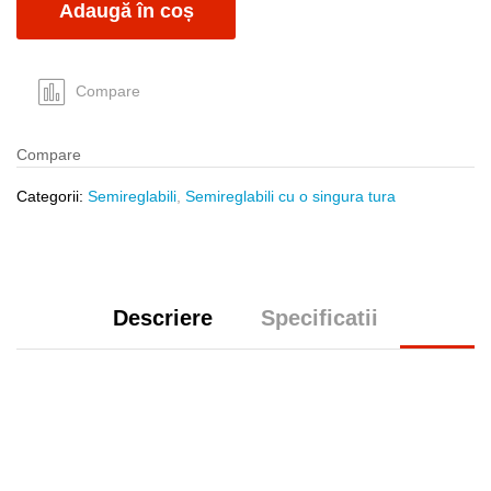
Adaugă în coș
14x14x6mm
quantity
Compare
Compare
Categorii:
Semireglabili
,
Semireglabili cu o singura tura
Descriere
Specificatii