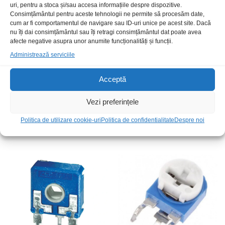
uri, pentru a stoca și/sau accesa informațiile despre dispozitive.
Consimțământul pentru aceste tehnologii ne permite să procesăm date,
cum ar fi comportamentul de navigare sau ID-uri unice pe acest site. Dacă
nu îți dai consimțământul sau îți retragi consimțământul dat poate avea
afecte negative asupra unor anumite funcționalități și funcții.
Administrează serviciile
Acceptă
Vezi preferințele
Semireglabil multi 1k vert 0.5W
Semireglabil 10k 0.1W
T910Y
orizontal
Politica de utilizare cookie-uri
Politica de confidentialitate
Despre noi
4,00
lei
/Buc
2,00
lei
/Buc