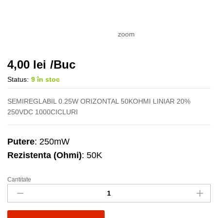
zoom
4,00
lei
/Buc
Status:
9 în stoc
SEMIREGLABIL 0.25W ORIZONTAL 50KOHMI LINIAR 20%
250VDC 1000CICLURI
Putere
: 250mW
Rezistenta (Ohmi)
: 50K
Cantitate
Semireglabil
50K
oriz
0.25W