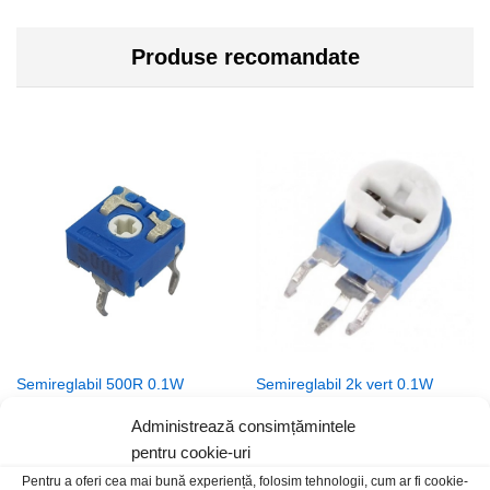
Produse recomandate
Semireglabil 500R 0.1W
Semireglabil 2k vert 0.1W
orizontal CA6
1,50
lei
/Buc
Administrează consimțămintele
4,00
lei
/Buc
pentru cookie-uri
Pentru a oferi cea mai bună experiență, folosim tehnologii, cum ar fi cookie-