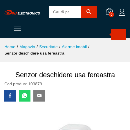
0
Products
search
Home
/
Magazin
/
Securitate
/
Alarme imobil
/
Senzor deschidere usa fereastra
Senzor deschidere usa fereastra
Cod produs:
103879