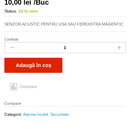
10,00
lei
/Buc
Status:
12 în stoc
SENZOR ACUSTIC PENTRU USA SAU FEREASTRA MAGENTIC
Cantitate
Senzor
deschidere
usa
fereastra
Adaugă în coș
quantity
Compare
Compare
Categorii:
Alarme imobil
,
Securitate