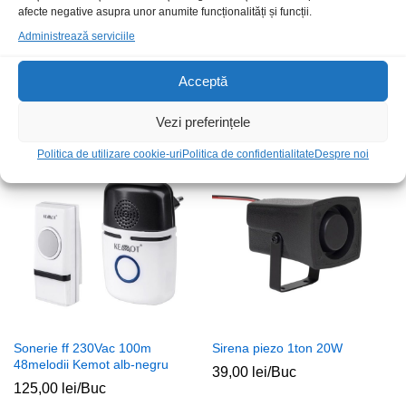
afecte negative asupra unor anumite funcționalități și funcții.
Administrează serviciile
Cablu alim monitor 5m
Camera marsarier deasupra
Acceptă
numarului
37,00
lei
/Buc
75,00
lei
/Buc
Vezi preferințele
Politica de utilizare cookie-uri
Politica de confidentialitate
Despre noi
Stoc epuizat
Sonerie ff 230Vac 100m
Sirena piezo 1ton 20W
48melodii Kemot alb-negru
39,00
lei
/Buc
125,00
lei
/Buc