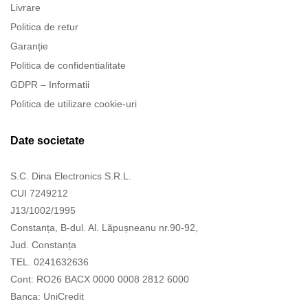
Livrare
Politica de retur
Garanție
Politica de confidentialitate
GDPR – Informatii
Politica de utilizare cookie-uri
Date societate
S.C. Dina Electronics S.R.L.
CUI 7249212
J13/1002/1995
Constanța, B-dul. Al. Lăpușneanu nr.90-92,
Jud. Constanța
TEL. 0241632636
Cont: RO26 BACX 0000 0008 2812 6000
Banca: UniCredit