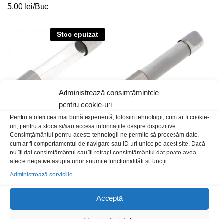
5,00
lei
/Buc
Stoc epuizat
Administrează consimțămintele
pentru cookie-uri
Pentru a oferi cea mai bună experiență, folosim tehnologii, cum ar fi cookie-
uri, pentru a stoca și/sau accesa informațiile despre dispozitive.
Consimțământul pentru aceste tehnologii ne permite să procesăm date,
Sig fuz ZGS 0.25A 250Vac
Sig Fuz ZGTH 16A 500V Siba
cum ar fi comportamentul de navigare sau ID-uri unice pe acest site. Dacă
2,00
lei
/Buc
4,00
lei
/Buc
nu îți dai consimțământul sau îți retragi consimțământul dat poate avea
afecte negative asupra unor anumite funcționalități și funcții.
Administrează serviciile
Acceptă