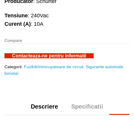
Producator
: Schurter
Tensiune
: 240Vac
Curent (A)
: 10A
Compare
Contacteaza-ne pentru informatii
Categorii:
Fuzibili/intrerupatoare de circuit
,
Sigurante automate
bimetal
Descriere
Specificatii