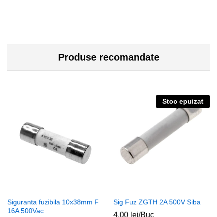
Produse recomandate
Stoc epuizat
Siguranta fuzibila 10x38mm F
Sig Fuz ZGTH 2A 500V Siba
16A 500Vac
4,00
lei
/Buc