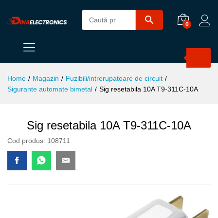
0
Products
search
Home
/
Magazin
/
Fuzibili/intrerupatoare de circuit
/
Sigurante automate bimetal
/
Sig resetabila 10A T9-311C-10A
Sig resetabila 10A T9-311C-10A
Cod produs:
108711