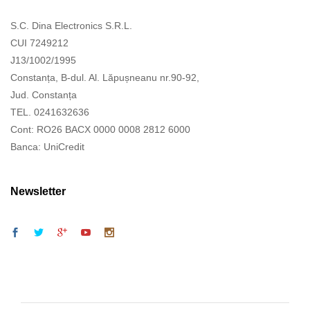
S.C. Dina Electronics S.R.L.
CUI 7249212
J13/1002/1995
Constanța, B-dul. Al. Lăpușneanu nr.90-92,
Jud. Constanța
TEL. 0241632636
Cont: RO26 BACX 0000 0008 2812 6000
Banca: UniCredit
Newsletter