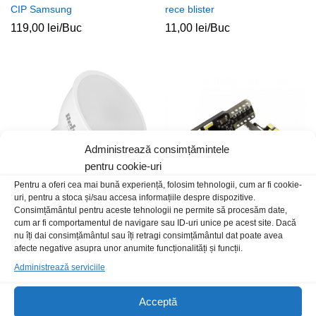
CIP Samsung
rece blister
119,00
lei
/Buc
11,00
lei
/Buc
Administrează consimțămintele
pentru cookie-uri
Pentru a oferi cea mai bună experiență, folosim tehnologii, cum ar fi cookie-
uri, pentru a stoca și/sau accesa informațiile despre dispozitive.
Consimțământul pentru aceste tehnologii ne permite să procesăm date,
Bec E14 230V 7W LED 4000K
Led bec T10 4L+6×3014 alb
cum ar fi comportamentul de navigare sau ID-uri unice pe acest site. Dacă
spot Rebel
rece CanBus
nu îți dai consimțământul sau îți retragi consimțământul dat poate avea
10,00
lei
/Buc
19,00
lei
/Buc
afecte negative asupra unor anumite funcționalități și funcții.
Administrează serviciile
Acceptă