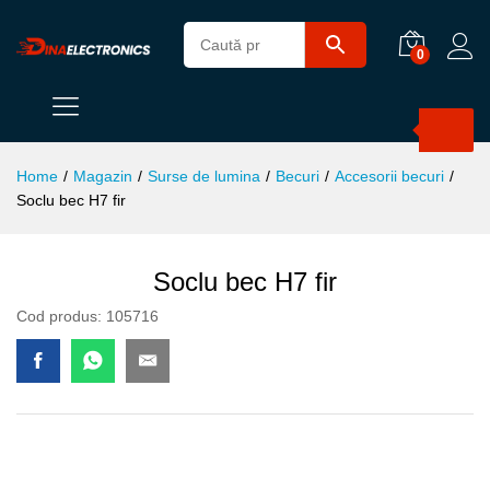
0
Products
search
Home
/
Magazin
/
Surse de lumina
/
Becuri
/
Accesorii becuri
/
Soclu bec H7 fir
Soclu bec H7 fir
Cod produs:
105716