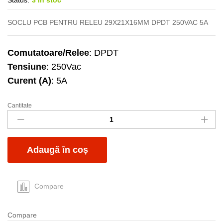
Status:
3 în stoc
SOCLU PCB PENTRU RELEU 29X21X16MM DPDT 250VAC 5A
Comutatoare/Relee
: DPDT
Tensiune
: 250Vac
Curent (A)
: 5A
Cantitate
Soclu
releu
8P
DPDT
Adaugă în coș
PCB
5A
quantity
Compare
Compare