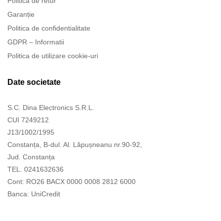
Politica de retur
Garanție
Politica de confidentialitate
GDPR – Informatii
Politica de utilizare cookie-uri
Date societate
S.C. Dina Electronics S.R.L.
CUI 7249212
J13/1002/1995
Constanța, B-dul. Al. Lăpușneanu nr.90-92,
Jud. Constanța
TEL. 0241632636
Cont: RO26 BACX 0000 0008 2812 6000
Banca: UniCredit