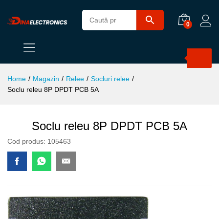
0
Products
search
Home
/
Magazin
/
Relee
/
Socluri relee
/
Soclu releu 8P DPDT PCB 5A
Soclu releu 8P DPDT PCB 5A
Cod produs:
105463