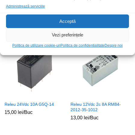
Administrează serviciile
Releu 230Vac 12A RM87N-P-
Releu 12Vdc auto 25A FRC7C-
230Vac
S-DC12V
Acceptă
59,00
lei
/Buc
15,00
lei
/Buc
Vezi preferințele
Politica de utilizare cookie-uri
Politica de confidentialitate
Despre noi
Releu 24Vdc 10A G5Q-14
Releu 12Vdc 2c 8A RM84-
2012-35-1012
15,00
lei
/Buc
13,00
lei
/Buc