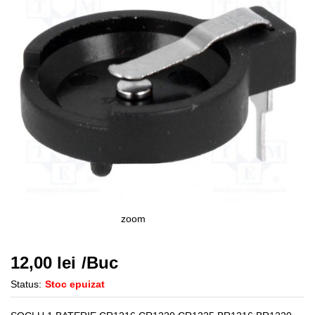
zoom
12,00
lei
/Buc
Status:
Stoc epuizat