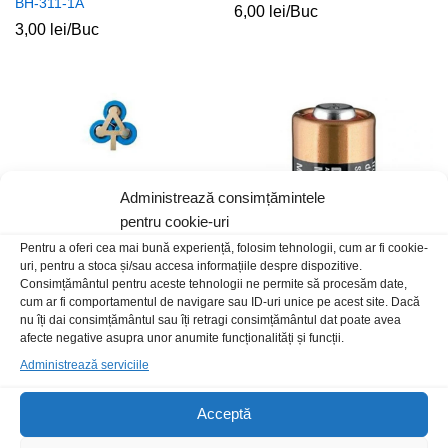
BH-311-1A
6,00
lei
/Buc
3,00
lei
/Buc
Administrează consimțămintele
pentru cookie-uri
Pentru a oferi cea mai bună experiență, folosim tehnologii, cum ar fi cookie-
uri, pentru a stoca și/sau accesa informațiile despre dispozitive.
Consimțământul pentru aceste tehnologii ne permite să procesăm date,
Placa nichelata pentru 3
Baterie Duracell MN11 LR11
cum ar fi comportamentul de navigare sau ID-uri unice pe acest site. Dacă
acumulatori 18650
12,00
lei
/Buc
nu îți dai consimțământul sau îți retragi consimțământul dat poate avea
2,00
lei
/Buc
afecte negative asupra unor anumite funcționalități și funcții.
Administrează serviciile
Stoc epuizat
Acceptă