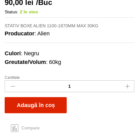
90,00
lei
/Buc
Status:
2 în stoc
STATIV BOXE ALIEN 1100-1870MM MAX 30KG
Producator
: Alien
Culori
: Negru
Greutate/Volum
: 60kg
Cantitate
Suport
boxa
AN-
S1
Adaugă în coș
Alien
quantity
Compare