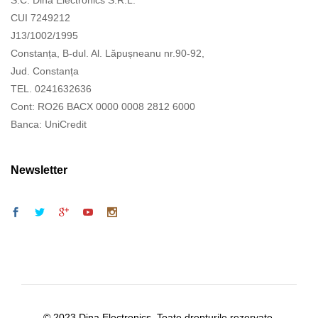
S.C. Dina Electronics S.R.L.
CUI 7249212
J13/1002/1995
Constanța, B-dul. Al. Lăpușneanu nr.90-92,
Jud. Constanța
TEL. 0241632636
Cont: RO26 BACX 0000 0008 2812 6000
Banca: UniCredit
Newsletter
© 2023 Dina Electronics. Toate drepturile rezervate.