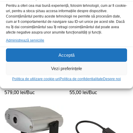
209,00
lei
/Buc
160,00
lei
/Buc
Pentru a oferi cea mai bună experiență, folosim tehnologii, cum ar fi cookie-
uri, pentru a stoca și/sau accesa informațiile despre dispozitive.
Consimțământul pentru aceste tehnologii ne permite să procesăm date,
Stoc epuizat
cum ar fi comportamentul de navigare sau ID-uri unice pe acest site. Dacă
nu îți dai consimțământul sau îți retragi consimțământul dat poate avea
afecte negative asupra unor anumite funcționalități și funcții.
Administrează serviciile
Acceptă
Vezi preferințele
Amplif Ibiza AMP300USB-BT
Politica de utilizare cookie-uri
Politica de confidentialitate
Convertor AV-HDMI 3RCA-
Despre noi
2x50W
HDMI 1080p unidirectional
579,00
lei
/Buc
55,00
lei
/Buc