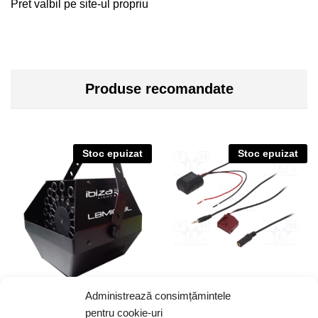
Pret valbil pe site-ul propriu
Produse recomandate
Stoc epuizat
Stoc epuizat
Administrează consimțămintele
Masina bule 25W neagra
Adapt BT Audi/Seat/VW MFD2
pentru cookie-uri