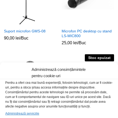
Suport microfon GMS-08
Microfon PC desktop cu stand
LS-MIC800
90,00
lei
/Buc
25,00
lei
/Buc
Stoc epuizat
Administrează consimțămintele
pentru cookie-uri
Pentru a oferi cea mai bună experiență, folosim tehnologii, cum ar fi cookie-
uri, pentru a stoca și/sau accesa informațiile despre dispozitive.
Consimțământul pentru aceste tehnologii ne permite să procesăm date,
cum ar fi comportamentul de navigare sau ID-uri unice pe acest site. Dacă
nu îți dai consimțământul sau îți retragi consimțământul dat poate avea
afecte negative asupra unor anumite funcționalități și funcții.
Microfon DM80 Rebel
Microfon Fenton DM100
Administrează serviciile