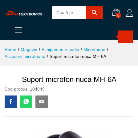
0
Products
search
Home
/
Magazin
/
Echipamente audio
/
Microfoane
/
Accesorii microfoane
/
Suport microfon nuca MH-6A
Suport microfon nuca MH-6A
Cod produs:
104949