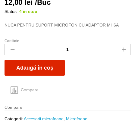
12,00
lei
/Buc
Status:
4 în stoc
NUCA PENTRU SUPORT MICROFON CU ADAPTOR MH6A
Cantitate
Suport
microfon
nuca
MH-
Adaugă în coș
6A
quantity
Compare
Compare
Categorii:
Accesorii microfoane
,
Microfoane