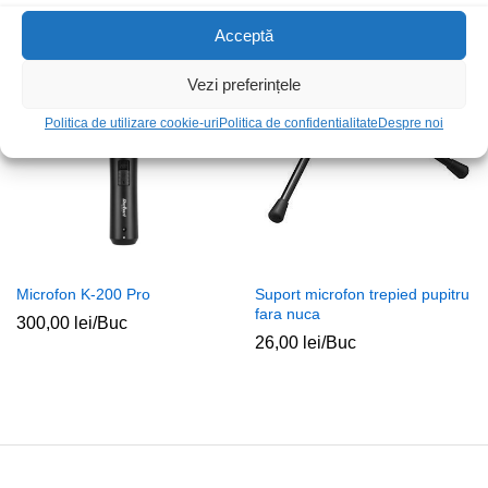
90,00
lei
/Buc
35,00
lei
/Buc
Acceptă
Vezi preferințele
Politica de utilizare cookie-uri
Politica de confidentialitate
Despre noi
Microfon K-200 Pro
Suport microfon trepied pupitru
fara nuca
300,00
lei
/Buc
26,00
lei
/Buc