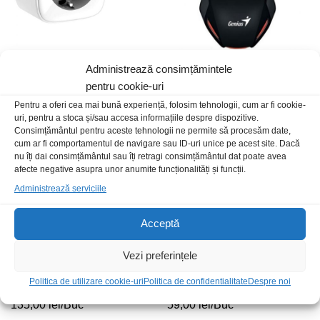
Priza Smart DSP-W118
Mouse Genius X-G200 negru
Administrează consimțămintele
89,00
lei
/Buc
49,00
lei
/Buc
pentru cookie-uri
Pentru a oferi cea mai bună experiență, folosim tehnologii, cum ar fi cookie-
uri, pentru a stoca și/sau accesa informațiile despre dispozitive.
Stoc epuizat
Consimțământul pentru aceste tehnologii ne permite să procesăm date,
cum ar fi comportamentul de navigare sau ID-uri unice pe acest site. Dacă
nu îți dai consimțământul sau îți retragi consimțământul dat poate avea
afecte negative asupra unor anumite funcționalități și funcții.
Administrează serviciile
Acceptă
Vezi preferințele
Convertor USB-RS232 USB A-
Card WiFi USB 2.0 TL-
Politica de utilizare cookie-uri
Politica de confidentialitate
Despre noi
DSC9+DSC25 t-t 1m Logilink
WN821N n300
135,00
lei
/Buc
59,00
lei
/Buc