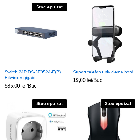
Stoc epuizat
Switch 24P DS-3E0524-E(B)
Suport telefon univ.clema bord
Hikvision gigabit
19,00
lei
/Buc
585,00
lei
/Buc
Stoc epuizat
Stoc epuizat