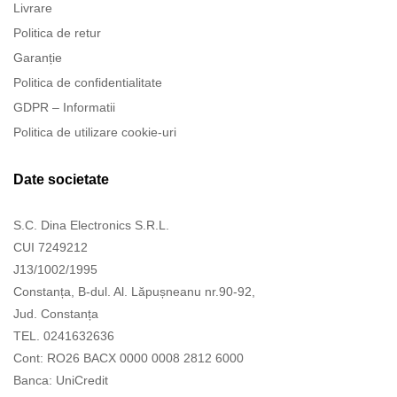
Livrare
Politica de retur
Garanție
Politica de confidentialitate
GDPR – Informatii
Politica de utilizare cookie-uri
Date societate
S.C. Dina Electronics S.R.L.
CUI 7249212
J13/1002/1995
Constanța, B-dul. Al. Lăpușneanu nr.90-92,
Jud. Constanța
TEL. 0241632636
Cont: RO26 BACX 0000 0008 2812 6000
Banca: UniCredit