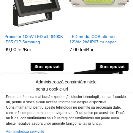
Proiector 100W LED alb 6400K
LED modul COB alb rece
IP65 CIP Samsung
12Vdc 2W IP67 cu capac
99,00
lei
/Buc
7,00
lei
/Buc
Stoc epuizat
Stoc epuizat
Administrează consimțămintele
pentru cookie-uri
Pentru a oferi cea mai bună experiență, folosim tehnologii, cum ar fi cookie-
uri, pentru a stoca și/sau accesa informațiile despre dispozitive.
Consimțământul pentru aceste tehnologii ne permite să procesăm date,
cum ar fi comportamentul de navigare sau ID-uri unice pe acest site. Dacă
nu îți dai consimțământul sau îți retragi consimțământul dat poate avea
afecte negative asupra unor anumite funcționalități și funcții.
LEDStrf5050W4500k 5ml
Proiector 100W LED alb 6500K
Administrează serviciile