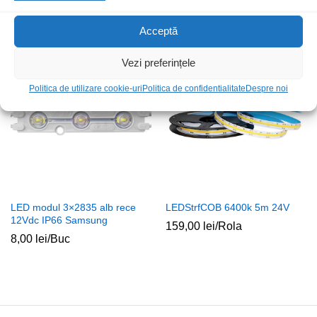
300led alb neutru IP20
slim negru IP65
65,00
lei
/Rola
139,00
lei
/Buc
Acceptă
Vezi preferințele
Politica de utilizare cookie-uri
Politica de confidentialitate
Despre noi
LED modul 3×2835 alb rece
LEDStrfCOB 6400k 5m 24V
12Vdc IP66 Samsung
159,00
lei
/Rola
8,00
lei
/Buc