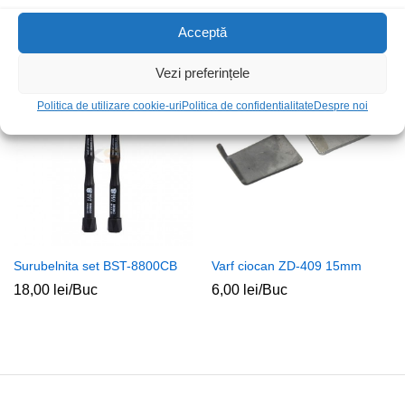
0.2mm
210,00
lei
/Buc
25,00
lei
/Buc
Acceptă
Vezi preferințele
Stoc epuizat
Politica de utilizare cookie-uri
Politica de confidentialitate
Despre noi
Surubelnita set BST-8800CB
Varf ciocan ZD-409 15mm
18,00
lei
/Buc
6,00
lei
/Buc