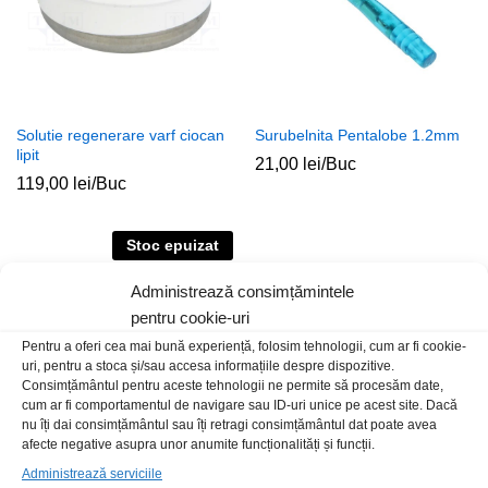
Solutie regenerare varf ciocan
Surubelnita Pentalobe 1.2mm
lipit
21,00
lei
/Buc
119,00
lei
/Buc
Stoc epuizat
Administrează consimțămintele
pentru cookie-uri
Pentru a oferi cea mai bună experiență, folosim tehnologii, cum ar fi cookie-
uri, pentru a stoca și/sau accesa informațiile despre dispozitive.
Consimțământul pentru aceste tehnologii ne permite să procesăm date,
cum ar fi comportamentul de navigare sau ID-uri unice pe acest site. Dacă
nu îți dai consimțământul sau îți retragi consimțământul dat poate avea
afecte negative asupra unor anumite funcționalități și funcții.
Varf ciocan Gordak conic drept
Pistol lipit 100W
Administrează serviciile