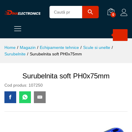
0
Products
search
Home
/
Magazin
/
Echipamente tehnice
/
Scule si unelte
/
Surubelnite
/
Surubelnita soft PH0x75mm
Surubelnita soft PH0x75mm
Cod produs:
107250