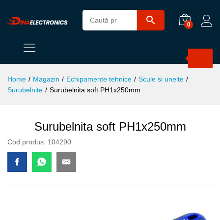
0
Products
search
Home
/
Magazin
/
Echipamente tehnice
/
Scule si unelte
/
Surubelnite
/
Surubelnita soft PH1x250mm
Surubelnita soft PH1x250mm
Cod produs:
104290