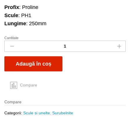
Profix
: Proline
Scule
: PH1
Lungime
: 250mm
Cantitate
Surubelnita
soft
PH1x250mm
quantity
Adaugă în coș
Compare
Compare
Categorii:
Scule si unelte
,
Surubelnite