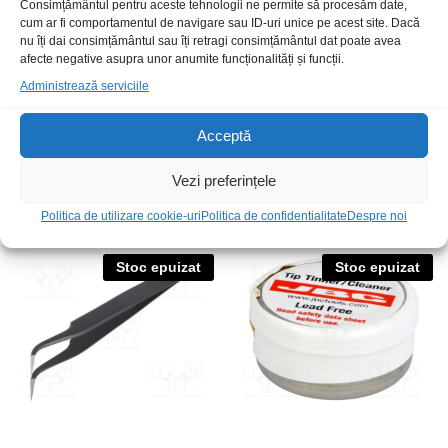
Consimțământul pentru aceste tehnologii ne permite să procesăm date,
cum ar fi comportamentul de navigare sau ID-uri unice pe acest site. Dacă
nu îți dai consimțământul sau îți retragi consimțământul dat poate avea
afecte negative asupra unor anumite funcționalități și funcții.
Administrează serviciile
Acceptă
Penseta precizie TL-TW10 varf
Surubelnita soft T10x100mm
Vezi preferințele
curbat
27,00
lei
/Buc
4,00
lei
/Buc
Politica de utilizare cookie-uri
Politica de confidentialitate
Despre noi
Stoc epuizat
Stoc epuizat