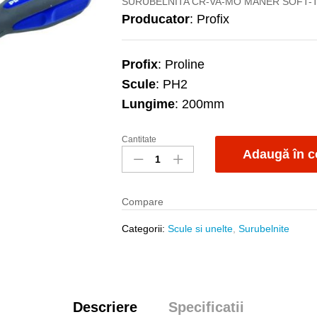
SURUBELNITA CR-VA-MO MANER SOFT-
Producator
: Profix
Profix
: Proline
Scule
: PH2
Lungime
: 200mm
Cantitate
Surubelnita
Adaugă în c
soft
PH2x200mm
quantity
Compare
Categorii:
Scule si unelte
,
Surubelnite
Descriere
Specificatii