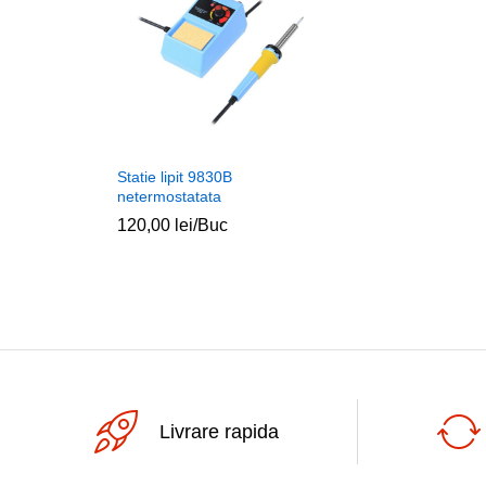
Statie lipit 9830B
netermostatata
120,00
lei
/Buc
Livrare rapida