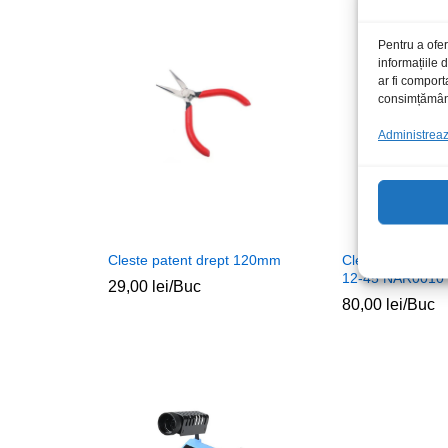
Pentru a ofer
informațiile
ar fi comport
consimțământu
Administrează
Cleste patent drept 120mm
Cleste sertizat u
12-45 NAR0010
29,00
lei
/Buc
80,00
lei
/Buc