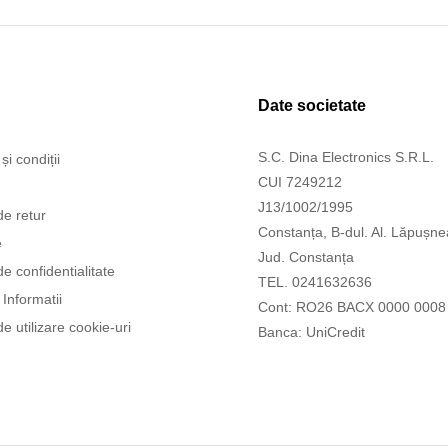
Date societate
S.C. Dina Electronics S.R.L.
și condiții
CUI 7249212
J13/1002/1995
de retur
Constanța, B-dul. Al. Lăpușne
e
Jud. Constanța
de confidentialitate
TEL. 0241632636
Informatii
Cont: RO26 BACX 0000 0008
de utilizare cookie-uri
Banca: UniCredit