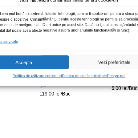
Administrează consimțămintele pentru cookie-uri
i cea mai bună experiență, folosim tehnologii, cum ar fi cookie-uri, pentru a stoca 
Stoc epuizat
 despre dispozitive. Consimțământul pentru aceste tehnologii ne permite să proces
amentul de navigare sau ID-uri unice pe acest site. Dacă nu îți dai consimțământul sa
l dat poate avea afecte negative asupra unor anumite funcționalități și funcții.
 serviciile
Acceptă
Vezi preferințele
Politica de utilizare cookie-uri
Politica de confidentialitate
Despre noi
niversal RJ9-
Solutie regenerare varf ciocan
Varf ciocan
lipit
6,00
lei
/Buc
119,00
lei
/Buc