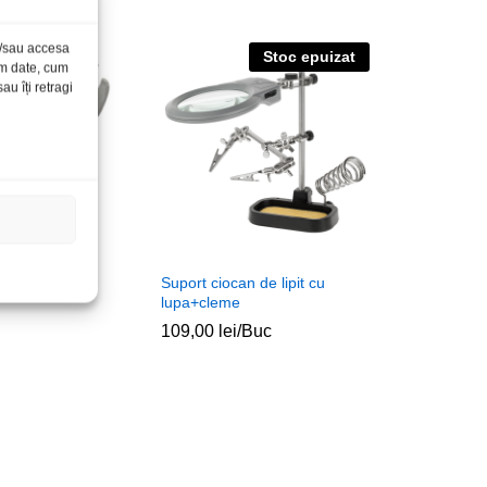
și/sau accesa
Stoc epuizat
ăm date, cum
u îți retragi
 ZD-409 15mm
Suport ciocan de lipit cu
lupa+cleme
109,00
lei
/Buc