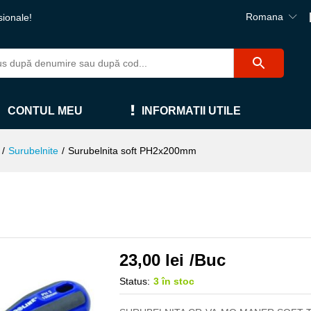
Romana
sionale!
CONTUL MEU
INFORMATII UTILE
/
Surubelnite
/
Surubelnita soft PH2x200mm
23,00
lei
/Buc
Status:
3 în stoc