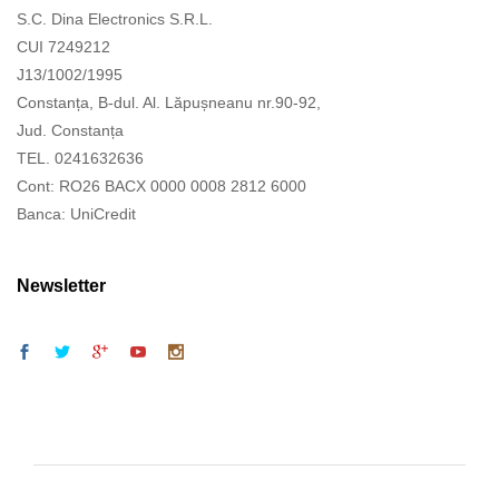
S.C. Dina Electronics S.R.L.
CUI 7249212
J13/1002/1995
Constanța, B-dul. Al. Lăpușneanu nr.90-92,
Jud. Constanța
TEL. 0241632636
Cont: RO26 BACX 0000 0008 2812 6000
Banca: UniCredit
Newsletter