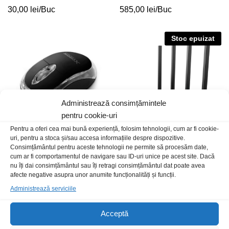
30,00
lei
/Buc
585,00
lei
/Buc
Stoc epuizat
Administrează consimțămintele
pentru cookie-uri
Pentru a oferi cea mai bună experiență, folosim tehnologii, cum ar fi cookie-
uri, pentru a stoca și/sau accesa informațiile despre dispozitive.
Mouse FF Extreme Esperanza
Router Wi-Fi Archer C6
Consimțământul pentru aceste tehnologii ne permite să procesăm date,
1000DPI negru
AC1200 MU-MIMO
cum ar fi comportamentul de navigare sau ID-uri unice pe acest site. Dacă
nu îți dai consimțământul sau îți retragi consimțământul dat poate avea
30,00
lei
/Buc
200,00
lei
/Buc
afecte negative asupra unor anumite funcționalități și funcții.
Administrează serviciile
Stoc epuizat
Acceptă