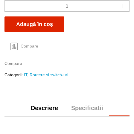
5P
TL-
SG1005D
Adaugă în coș
Tp-
Link
quantity
Compare
Compare
Categorii:
IT
,
Routere si switch-uri
Descriere
Specificatii