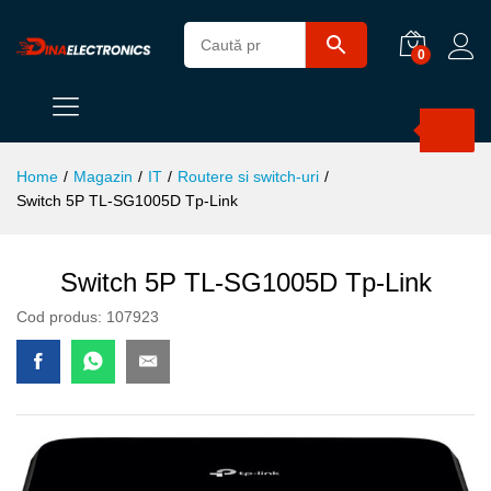
0
Products
search
Home
/
Magazin
/
IT
/
Routere si switch-uri
/
Switch 5P TL-SG1005D Tp-Link
Switch 5P TL-SG1005D Tp-Link
Cod produs:
107923