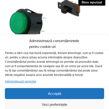
Stoc epuizat
Administrează consimțămintele
pentru cookie-uri
Buton CR R13-541BL verde
Comutator Liniar S6P
Pentru a oferi cea mai bună experiență, folosim tehnologii, cum ar fi cookie-
20A 14Vdc led 12Vdc
uri, pentru a stoca și/sau accesa informațiile despre dispozitive.
3,00
lei
/Buc
Consimțământul pentru aceste tehnologii ne permite să procesăm date,
25,00
lei
/Buc
cum ar fi comportamentul de navigare sau ID-uri unice pe acest site. Dacă
nu îți dai consimțământul sau îți retragi consimțământul dat poate avea
afecte negative asupra unor anumite funcționalități și funcții.
Administrează serviciile
Acceptă
Vezi preferințele