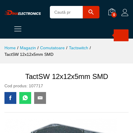
0
Products
search
Home
/
Magazin
/
Comutatoare
/
Tactswitch
/
TactSW 12x12x5mm SMD
TactSW 12x12x5mm SMD
Cod produs:
107717