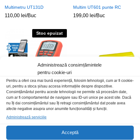
Multimetru UT131D
Multim UT601 punte RC
110,00
lei
/Buc
199,00
lei
/Buc
Stoc epuizat
Administrează consimțămintele
pentru cookie-uri
Pentru a oferi cea mai bună experiență, folosim tehnologii, cum ar fi cookie-
uri, pentru a stoca și/sau accesa informațiile despre dispozitive.
Consimțământul pentru aceste tehnologii ne permite să procesăm date,
cum ar fi comportamentul de navigare sau ID-uri unice pe acest site. Dacă
Multim Maxwell 25521 BT
Borna 4mm tata LC galbena
nu îți dai consimțământul sau îți retragi consimțământul dat poate avea
339,00
lei
/Buc
2,00
lei
/Buc
afecte negative asupra unor anumite funcționalități și funcții.
Administrează serviciile
Stoc epuizat
Acceptă