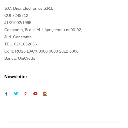
S.C. Dina Electronics S.R.L.
CUI 7249212
J13/1002/1995
Constanța, B-dul. Al. Lăpușneanu nr.90-92,
Jud. Constanța
TEL. 0241632636
Cont: RO26 BACX 0000 0008 2812 6000
Banca: UniCredit
Newsletter