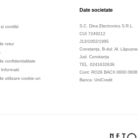
Date societate
S.C. Dina Electronics S.R.L.
și condiții
CUI 7249212
J13/1002/1995
de retur
Constanța, B-dul. Al. Lăpușne
e
Jud. Constanța
de confidentialitate
TEL. 0241632636
Informatii
Cont: RO26 BACX 0000 0008
de utilizare cookie-uri
Banca: UniCredit