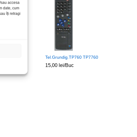
și/sau accesa
ăm date, cum
u îți retragi
 Diamant
Tel.Grundig.TP760 TP7760
LCD HL4330HC
15,00
lei
/Buc
c