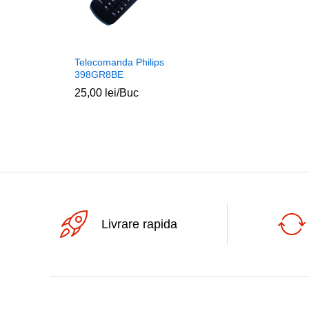
Telecomanda Philips
398GR8BE
25,00
lei
/Buc
Livrare rapida