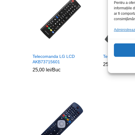
Pentru a ofer
informațiile
ar fi comport
consimțământu
Administrează
Telecomanda LG LCD
Tel.Teletech.RC
AKB73715601
25,00
lei
/Buc
25,00
lei
/Buc