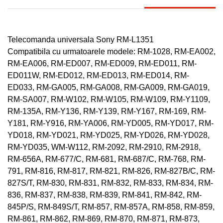
Telecomanda universala Sony RM-L1351
Compatibila cu urmatoarele modele: RM-1028, RM-EA002,
RM-EA006, RM-ED007, RM-ED009, RM-ED011, RM-
ED011W, RM-ED012, RM-ED013, RM-ED014, RM-
ED033, RM-GA005, RM-GA008, RM-GA009, RM-GA019,
RM-SA007, RM-W102, RM-W105, RM-W109, RM-Y1109,
RM-135A, RM-Y136, RM-Y139, RM-Y167, RM-169, RM-
Y181, RM-Y916, RM-YA006, RM-YD005, RM-YD017, RM-
YD018, RM-YD021, RM-YD025, RM-YD026, RM-YD028,
RM-YD035, WM-W112, RM-2092, RM-2910, RM-2918,
RM-656A, RM-677/C, RM-681, RM-687/C, RM-768, RM-
791, RM-816, RM-817, RM-821, RM-826, RM-827B/C, RM-
827S/T, RM-830, RM-831, RM-832, RM-833, RM-834, RM-
836, RM-837, RM-838, RM-839, RM-841, RM-842, RM-
845P/S, RM-849S/T, RM-857, RM-857A, RM-858, RM-859,
RM-861, RM-862, RM-869, RM-870, RM-871, RM-873,