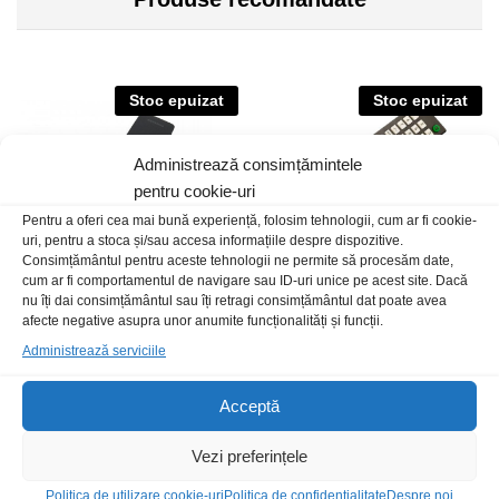
Stoc epuizat
Stoc epuizat
Administrează consimțămintele
pentru cookie-uri
Pentru a oferi cea mai bună experiență, folosim tehnologii, cum ar fi cookie-
uri, pentru a stoca și/sau accesa informațiile despre dispozitive.
Consimțământul pentru aceste tehnologii ne permite să procesăm date,
cum ar fi comportamentul de navigare sau ID-uri unice pe acest site. Dacă
nu îți dai consimțământul sau îți retragi consimțământul dat poate avea
afecte negative asupra unor anumite funcționalități și funcții.
Tel.Orig.Sams.BN59-01242A
Tel.Vortex/Samus LCD LE22-
Administrează serviciile
24-32-40C1
300,00
lei
/Buc
25,00
lei
/Buc
Acceptă
Vezi preferințele
Politica de utilizare cookie-uri
Politica de confidentialitate
Despre noi