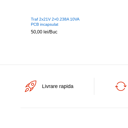
Traf 2x21V 2×0.238A 10VA
PCB incapsulat
50,00
lei
/Buc
Livrare rapida