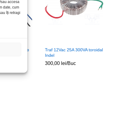
și/sau accesa
ăm date, cum
u îți retragi
0.2A 2.4VA tole
Traf 12Vac 25A 300VA toroidal
Indel
c
300,00
lei
/Buc