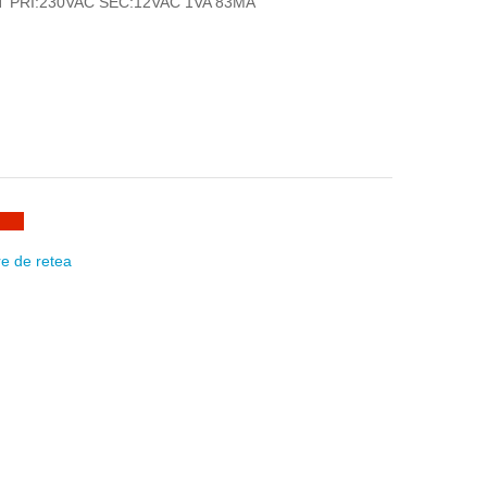
PRI:230VAC SEC:12VAC 1VA 83MA
e de retea