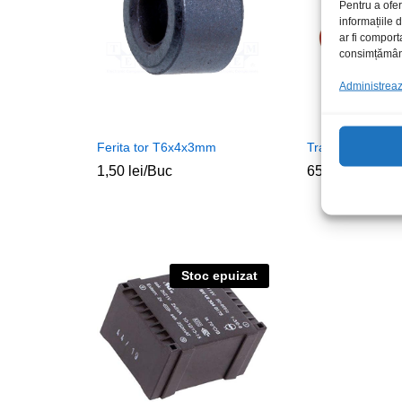
Pentru a ofer
informațiile
ar fi comport
consimțământu
Administrează
Ferita tor T6x4x3mm
Traf 2x12Vac 3A
1,50
lei
/Buc
65,00
lei
/Buc
Stoc epuizat