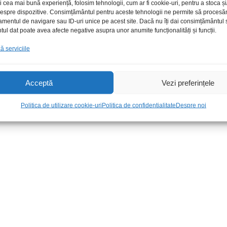
i cea mai bună experiență, folosim tehnologii, cum ar fi cookie-uri, pentru a stoca 
 despre dispozitive. Consimțământul pentru aceste tehnologii ne permite să proces
amentul de navigare sau ID-uri unice pe acest site. Dacă nu îți dai consimțământul sa
l dat poate avea afecte negative asupra unor anumite funcționalități și funcții.
 serviciile
Acceptă
Vezi preferințele
 36VA tole
Traf 2x9Vac 1A 9VA tole
Traf 2x12Vac 
58,00
lei
/Buc
24,00
lei
/Bu
Politica de utilizare cookie-uri
Politica de confidentialitate
Despre noi