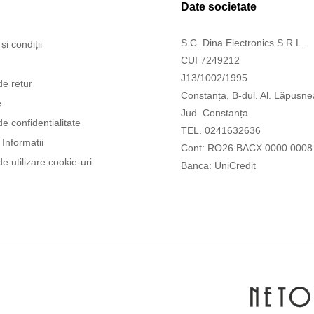
Date societate
S.C. Dina Electronics S.R.L.
și condiții
CUI 7249212
J13/1002/1995
de retur
Constanța, B-dul. Al. Lăpușne
e
Jud. Constanța
de confidentialitate
TEL. 0241632636
Informatii
Cont: RO26 BACX 0000 0008
de utilizare cookie-uri
Banca: UniCredit