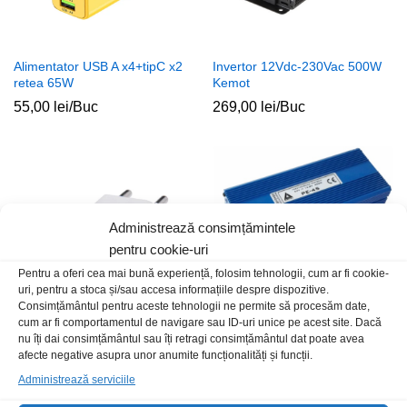
Alimentator USB A x4+tipC x2
Invertor 12Vdc-230Vac 500W
retea 65W
Kemot
55,00
lei
/Buc
269,00
lei
/Buc
Administrează consimțămintele
pentru cookie-uri
Pentru a oferi cea mai bună experiență, folosim tehnologii, cum ar fi cookie-
uri, pentru a stoca și/sau accesa informațiile despre dispozitive.
Consimțământul pentru aceste tehnologii ne permite să procesăm date,
cum ar fi comportamentul de navigare sau ID-uri unice pe acest site. Dacă
nu îți dai consimțământul sau îți retragi consimțământul dat poate avea
Alimentator USB A x1 retea 1A
Convertor 24-12Vdc 40A PE-45
afecte negative asupra unor anumite funcționalități și funcții.
alb
446,00
lei
/Buc
Administrează serviciile
10,00
lei
/Buc