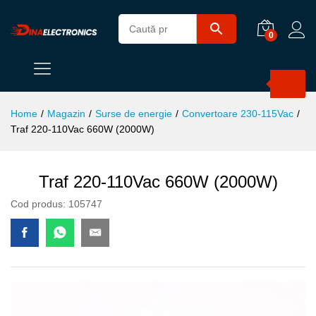
0
Products
search
Home
/
Magazin
/
Surse de energie
/
Convertoare 230-115Vac
/
Traf 220-110Vac 660W (2000W)
Traf 220-110Vac 660W (2000W)
Cod produs:
105747