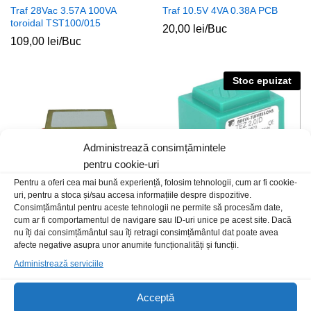
Traf 28Vac 3.57A 100VA
Traf 10.5V 4VA 0.38A PCB
toroidal TST100/015
20,00
lei
/Buc
109,00
lei
/Buc
Stoc epuizat
Administrează consimțămintele
pentru cookie-uri
Pentru a oferi cea mai bună experiență, folosim tehnologii, cum ar fi cookie-
uri, pentru a stoca și/sau accesa informațiile despre dispozitive.
Consimțământul pentru aceste tehnologii ne permite să procesăm date,
cum ar fi comportamentul de navigare sau ID-uri unice pe acest site. Dacă
Traf 2x12Vac 5A 60VA tole
Traf 2x18Vac 2×0.44A 16VA
nu îți dai consimțământul sau îți retragi consimțământul dat poate avea
capsulat PCB
139,00
lei
/Buc
afecte negative asupra unor anumite funcționalități și funcții.
50,00
lei
/Buc
Administrează serviciile
Stoc epuizat
Acceptă