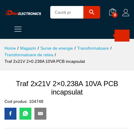
0
Products
search
Home
/
Magazin
/
Surse de energie
/
Transformatoare
/
Transformatoare de retea
/
Traf 2x21V 2×0.238A 10VA PCB incapsulat
Traf 2x21V 2×0.238A 10VA PCB
incapsulat
Cod produs:
104748