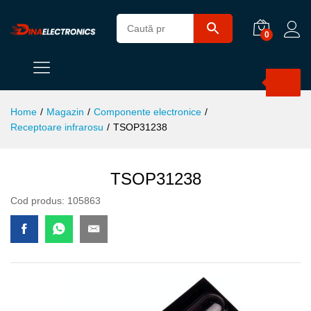
0
Products
search
Home
/
Magazin
/
Componente electronice
/
Receptoare infrarosu
/
TSOP31238
TSOP31238
Cod produs:
105863