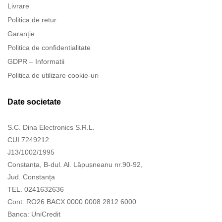
Livrare
Politica de retur
Garanție
Politica de confidentialitate
GDPR – Informatii
Politica de utilizare cookie-uri
Date societate
S.C. Dina Electronics S.R.L.
CUI 7249212
J13/1002/1995
Constanța, B-dul. Al. Lăpușneanu nr.90-92,
Jud. Constanța
TEL. 0241632636
Cont: RO26 BACX 0000 0008 2812 6000
Banca: UniCredit