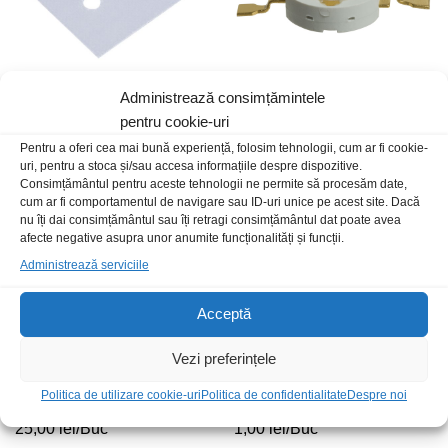
Administrează consimțămintele
Izolator silicon SOT93 TO3P
LedE14RedCT 3W 80lm
pentru cookie-uri
1,00
lei
/Buc
12,00
lei
/Buc
Pentru a oferi cea mai bună experiență, folosim tehnologii, cum ar fi cookie-
uri, pentru a stoca și/sau accesa informațiile despre dispozitive.
Consimțământul pentru aceste tehnologii ne permite să procesăm date,
cum ar fi comportamentul de navigare sau ID-uri unice pe acest site. Dacă
nu îți dai consimțământul sau îți retragi consimțământul dat poate avea
afecte negative asupra unor anumite funcționalități și funcții.
Administrează serviciile
Acceptă
Vezi preferințele
Politica de utilizare cookie-uri
Politica de confidentialitate
Despre noi
VS-60APU04-N3
LED 5mm alb rece
25,00
lei
/Buc
1,00
lei
/Buc