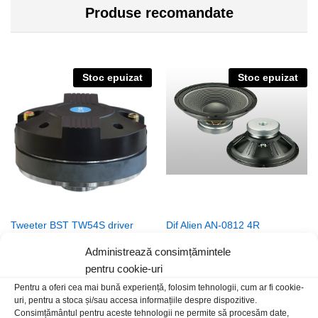
Produse recomandate
Stoc epuizat
Stoc epuizat
Tweeter BST TW54S driver
Dif Alien AN-0812 4R
219,00
lei
/Buc
179,00
lei
/Buc
Administrează consimțămintele
pentru cookie-uri
Stoc epuizat
Pentru a oferi cea mai bună experiență, folosim tehnologii, cum ar fi cookie-
uri, pentru a stoca și/sau accesa informațiile despre dispozitive.
Consimțământul pentru aceste tehnologii ne permite să procesăm date,