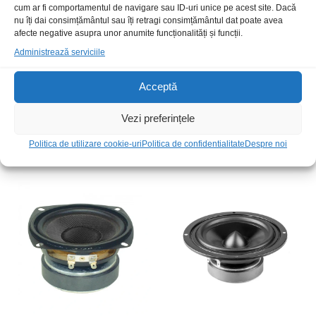
cum ar fi comportamentul de navigare sau ID-uri unice pe acest site. Dacă
nu îți dai consimțământul sau îți retragi consimțământul dat poate avea
afecte negative asupra unor anumite funcționalități și funcții.
Administrează serviciile
Acceptă
Tweeter AN-02 driver
Dif Alpine SWR-M100W
Vezi preferințele
subwoofer marin
90,00
lei
/Buc
549,00
lei
/Buc
Politica de utilizare cookie-uri
Politica de confidentialitate
Despre noi