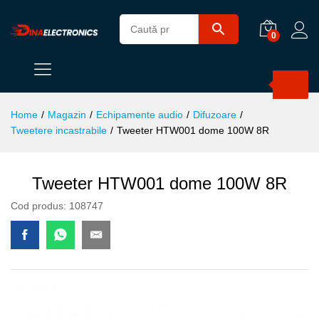
0
Products
search
Home
/
Magazin
/
Echipamente audio
/
Difuzoare
/
Tweetere incastrabile
/
Tweeter HTW001 dome 100W 8R
Tweeter HTW001 dome 100W 8R
Cod produs:
108747