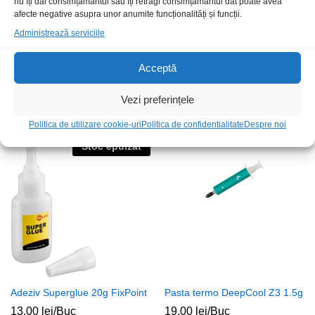
nu îți dai consimțământul sau îți retragi consimțământul dat poate avea
afecte negative asupra unor anumite funcționalități și funcții.
Administrează serviciile
Acceptă
Pasta termo AG Extreme 1g
Vaselina tehnica 35g
Vezi preferințele
28,00
lei
/Buc
15,00
lei
/Buc
Politica de utilizare cookie-uri
Politica de confidentialitate
Despre noi
Stoc epuizat
Adeziv Superglue 20g FixPoint
Pasta termo DeepCool Z3 1.5g
13,00
lei
/Buc
19,00
lei
/Buc