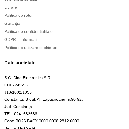
Livrare
Politica de retur
Garanție
Politica de confidentialitate
GDPR – Informatii
Politica de utilizare cookie-uri
Date societate
S.C. Dina Electronics S.R.L.
CUI 7249212
J13/1002/1995
Constanța, B-dul. Al. Lăpușneanu nr.90-92,
Jud. Constanța
TEL. 0241632636
Cont: RO26 BACX 0000 0008 2812 6000
Banca: UniCredit