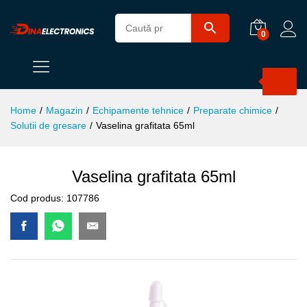
0
Products
search
Home
/
Magazin
/
Echipamente tehnice
/
Preparate chimice
/
Solutii de gresare
/
Vaselina grafitata 65ml
Vaselina grafitata 65ml
Cod produs:
107786