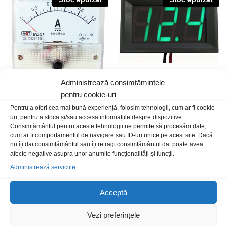
Administrează consimțămintele
pentru cookie-uri
Ampermetru analogic 10Aac
Voltmetru LED 4.5-100Vdc
Pentru a oferi cea mai bună experiență, folosim tehnologii, cum ar fi cookie-
3digiti verde
uri, pentru a stoca și/sau accesa informațiile despre dispozitive.
18,00
lei
/Buc
Consimțământul pentru aceste tehnologii ne permite să procesăm date,
17,00
lei
/Buc
cum ar fi comportamentul de navigare sau ID-uri unice pe acest site. Dacă
nu îți dai consimțământul sau îți retragi consimțământul dat poate avea
afecte negative asupra unor anumite funcționalități și funcții.
Stoc epuizat
Administrează serviciile
Acceptă
Vezi preferințele