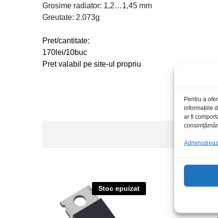
Grosime radiator: 1,2…1,45 mm
Greutate: 2.073g
Pret/cantitate:
170lei/10buc
Pret valabil pe site-ul propriu
Pentru a ofer
informațiile
ar fi comport
consimțământu
Administrează
Stoc epuizat
S