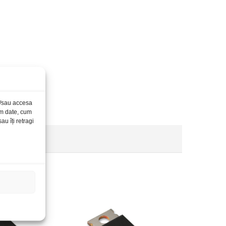
și/sau accesa
ăm date, cum
u îți retragi