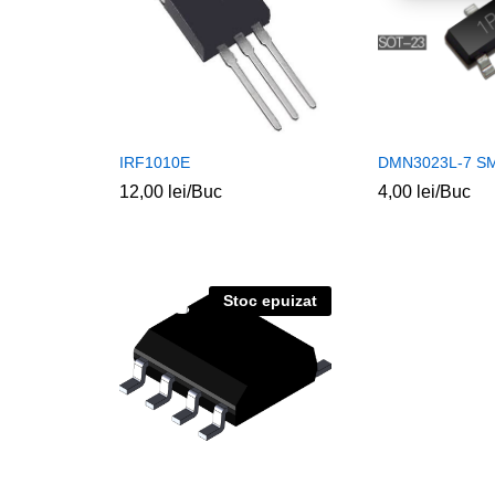
IRF1010E
DMN3023L-7 S
12,00
lei
/Buc
4,00
lei
/Buc
Stoc epuizat