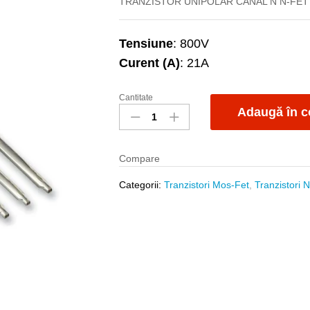
TRANZISTOR UNIPOLAR CANAL N N-FET 
Tensiune
: 800V
Curent (A)
: 21A
Cantitate
WMK25N80M3
Adaugă în c
quantity
Compare
Categorii:
Tranzistori Mos-Fet
,
Tranzistori 