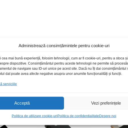
Administrează consimțămintele pentru cookie-uri
i cea mai bună experiență, folosim tehnologii, cum ar fi cookie-uri, pentru a stoca 
 despre dispozitive. Consimțământul pentru aceste tehnologii ne permite să proces
amentul de navigare sau ID-uri unice pe acest site. Dacă nu îți dai consimțământul sa
l dat poate avea afecte negative asupra unor anumite funcționalități și funcții.
Produse recomandate
 serviciile
Acceptă
Vezi preferințele
toc epuizat
Politica de utilizare cookie-uri
Politica de confidentialitate
Despre noi