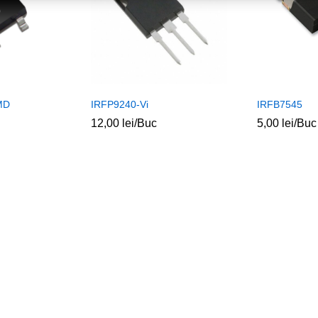
MD
IRFP9240-Vi
IRFB7545
12,00
lei
/Buc
5,00
lei
/Buc