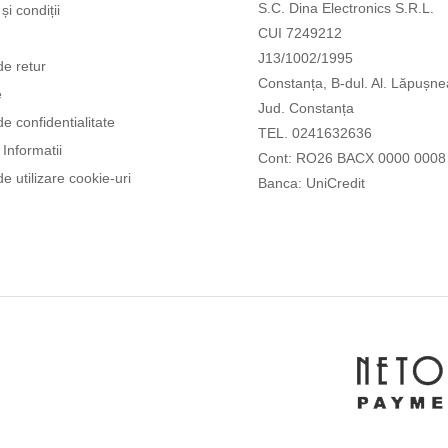
S.C. Dina Electronics S.R.L.
și condiții
CUI 7249212
J13/1002/1995
de retur
Constanța, B-dul. Al. Lăpușne
e
Jud. Constanța
de confidentialitate
TEL. 0241632636
Informatii
Cont: RO26 BACX 0000 0008
de utilizare cookie-uri
Banca: UniCredit