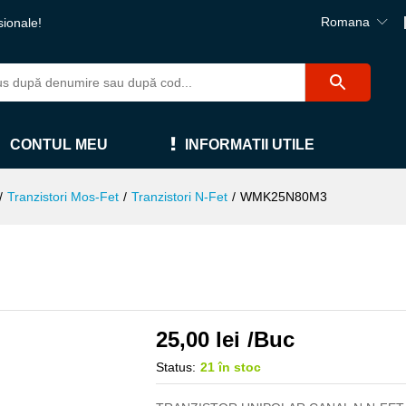
Romana
sionale!
CONTUL MEU
INFORMATII UTILE
/
Tranzistori Mos-Fet
/
Tranzistori N-Fet
/
WMK25N80M3
25,00
lei
/Buc
Status:
21 în stoc