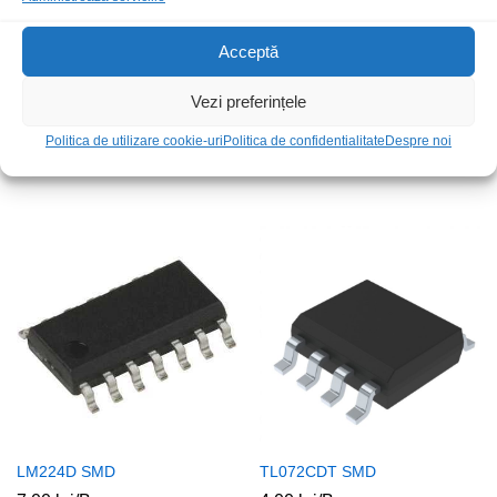
Acceptă
Vezi preferințele
TL084CD SMD
LM358N
Politica de utilizare cookie-uri
Politica de confidentialitate
Despre noi
5,00
lei
/Buc
2,00
lei
/Buc
LM224D SMD
TL072CDT SMD