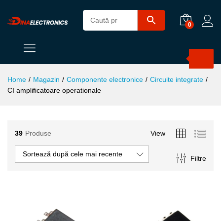
0
Products
search
Home
/
Magazin
/
Componente electronice
/
Circuite integrate
/
CI amplificatoare operationale
39
Produse
View
ț
ț
Sortează după cele mai recente
Filtre
im
xim