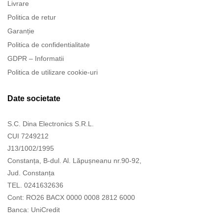
Livrare
Politica de retur
Garanție
Politica de confidentialitate
GDPR – Informatii
Politica de utilizare cookie-uri
Date societate
S.C. Dina Electronics S.R.L.
CUI 7249212
J13/1002/1995
Constanța, B-dul. Al. Lăpușneanu nr.90-92,
Jud. Constanța
TEL. 0241632636
Cont: RO26 BACX 0000 0008 2812 6000
Banca: UniCredit