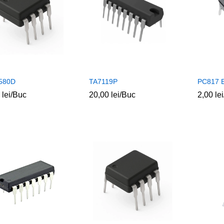
580D
TA7119P
PC817 
0
0
lei
lei
/Buc
20,00
20,00
lei
lei
/Buc
2,00
2,00
lei
lei