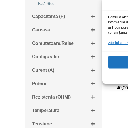
Fară Stoc
Capacitanta (F)
Pentru a ofer
informațiile
100uF
ar fi comport
Carcasa
consimțământu
DIP4
Administrează
Comutatoare/Relee
DIP8
SMD
QFP-48
Configuratie
ZIF40
1canal
Curent (A)
2canale
1.5A
SS49
4canale
Putere
40,0
40,0
100mA
8canale
100W
1A
Rezistenta (OHMI)
10W
2.5A
1K98
12W
Temperatura
210mA
13W
-40...+100C
250mA
Tensiune
15W