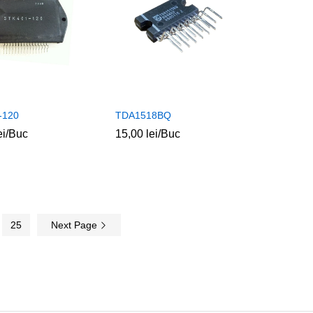
-120
TDA1518BQ
ei
ei
/Buc
15,00
15,00
lei
lei
/Buc
25
Next Page