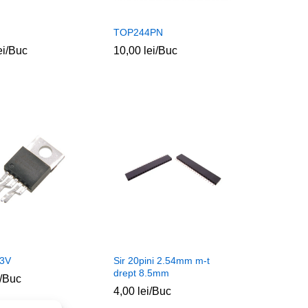
TOP244PN
ei
ei
/Buc
10,00
10,00
lei
lei
/Buc
3V
Sir 20pini 2.54mm m-t
drept 8.5mm
/Buc
4,00
4,00
lei
lei
/Buc