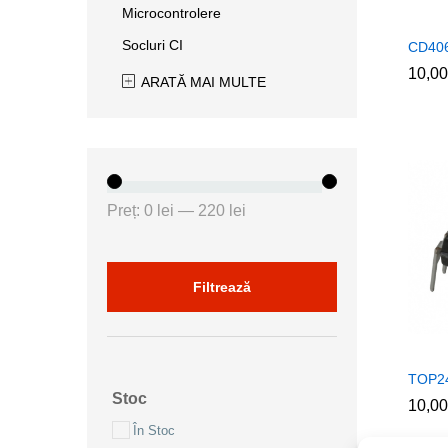
Microcontrolere
Socluri CI
CD40
10,0
10,0
ARATĂ MAI MULTE
Preț
Preț
Preț:
0 lei
—
220 lei
minim
maxim
Filtrează
TOP2
Stoc
10,0
10,0
În Stoc