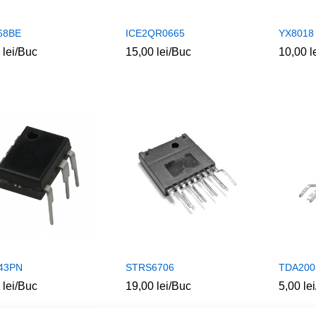
68BE
ICE2QR0665
YX8018
0
0
lei
lei
/Buc
15,00
15,00
lei
lei
/Buc
10,00
10,00
l
l
43PN
STRS6706
TDA200
0
0
lei
lei
/Buc
19,00
19,00
lei
lei
/Buc
5,00
5,00
lei
lei