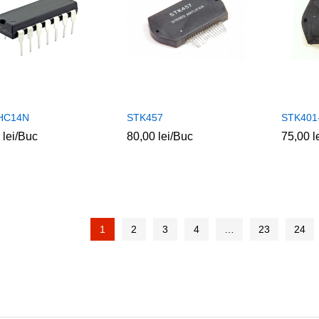
HC14N
STK457
STK401
0
0
lei
lei
/Buc
80,00
80,00
lei
lei
/Buc
75,00
75,00
l
l
1
2
3
4
…
23
24