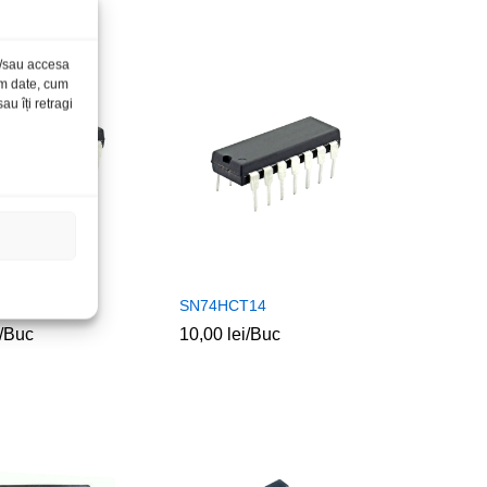
și/sau accesa
ăm date, cum
u îți retragi
BE
SN74HCT14
/Buc
10,00
10,00
lei
lei
/Buc