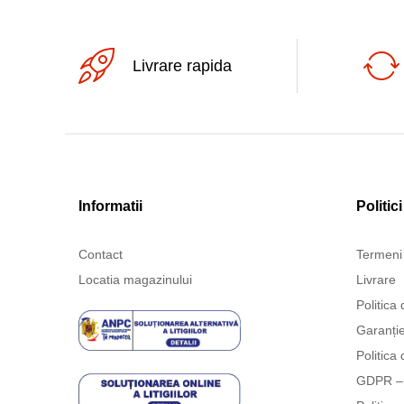
3-32Vdc
80W
3-6.5Vdc
90W
Livrare rapida
3.3V
30V
3V
4.5-18V
400V
Informatii
Politici
40V
500V
Contact
Termeni 
5kV
Locatia magazinului
Livrare
5V
Politica 
5Vdc
Garanți
600V
Politica 
60V
GDPR – 
620V