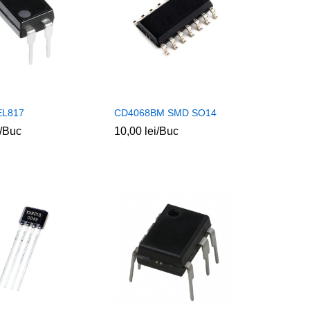
EL817
CD4068BM SMD SO14
/Buc
10,00
10,00
lei
lei
/Buc