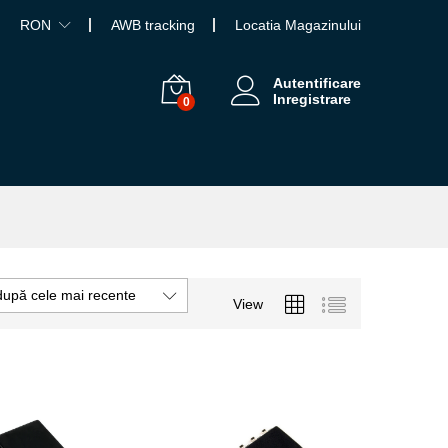
RON
AWB tracking
Locatia Magazinului
Autentificare
Inregistrare
0
după cele mai recente
View