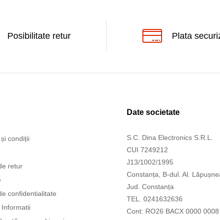
Posibilitate retur
Plata securi
Date societate
S.C. Dina Electronics S.R.L.
și condiții
CUI 7249212
J13/1002/1995
de retur
Constanța, B-dul. Al. Lăpușne
e
Jud. Constanța
de confidentialitate
TEL. 0241632636
Informatii
Cont: RO26 BACX 0000 0008