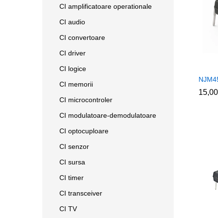
CI amplificatoare operationale
CI audio
CI convertoare
CI driver
CI logice
NJM4
CI memorii
15,0
15,0
CI microcontroler
CI modulatoare-demodulatoare
CI optocuploare
CI senzor
CI sursa
CI timer
CI transceiver
CI TV