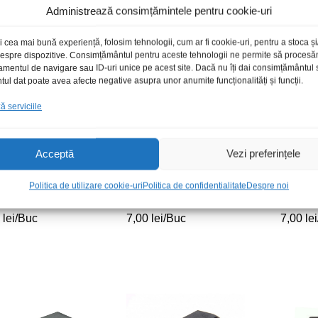
Administrează consimțămintele pentru cookie-uri
i cea mai bună experiență, folosim tehnologii, cum ar fi cookie-uri, pentru a stoca 
 despre dispozitive. Consimțământul pentru aceste tehnologii ne permite să proces
amentul de navigare sau ID-uri unice pe acest site. Dacă nu îți dai consimțământul sa
l dat poate avea afecte negative asupra unor anumite funcționalități și funcții.
 serviciile
Acceptă
Vezi preferințele
Politica de utilizare cookie-uri
Politica de confidentialitate
Despre noi
E
FD2103S
CD4025
0
0
lei
lei
/Buc
7,00
7,00
lei
lei
/Buc
7,00
7,00
lei
lei