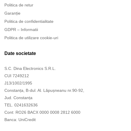
Politica de retur
Garanție
Politica de confidentialitate
GDPR – Informatii
Politica de utilizare cookie-uri
Date societate
S.C. Dina Electronics S.R.L.
CUI 7249212
J13/1002/1995
Constanța, B-dul. Al. Lăpușneanu nr.90-92,
Jud. Constanța
TEL. 0241632636
Cont: RO26 BACX 0000 0008 2812 6000
Banca: UniCredit