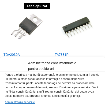
Stoc epuizat
TDA2030A
TA7331P
5,00
lei
/Buc
5,00
lei
/Buc
Administrează consimțămintele
pentru cookie-uri
Pentru a oferi cea mai bună experiență, folosim tehnologii, cum ar fi cookie-
uri, pentru a stoca și/sau accesa informațiile despre dispozitive.
Consimțământul pentru aceste tehnologii ne permite să procesăm date,
cum ar fi comportamentul de navigare sau ID-uri unice pe acest site. Dacă
nu îți dai consimțământul sau îți retragi consimțământul dat poate avea
afecte negative asupra unor anumite funcționalități și funcții.
Administrează serviciile