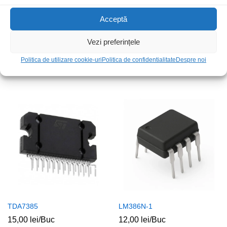
Acceptă
Vezi preferințele
TA7281P
TDA2822D SMD
Politica de utilizare cookie-uri
Politica de confidentialitate
Despre noi
15,00
lei
/Buc
18,00
lei
/Buc
TDA7385
LM386N-1
15,00
lei
/Buc
12,00
lei
/Buc