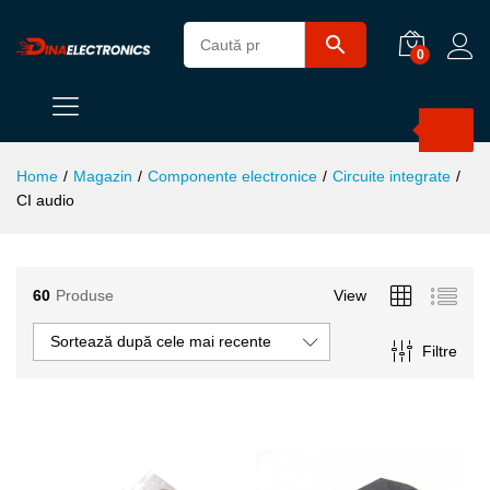
0
Products
search
Home
/
Magazin
/
Componente electronice
/
Circuite integrate
/
CI audio
60
Produse
View
ț
ț
Sortează după cele mai recente
Filtre
im
xim